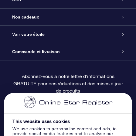
Service
Nos cadeaux
À propos de l’OSR
Cadeau d’étoile en ligne
Voir votre étoile
Nous contacter
Coffret cadeau OSR
Registre des étoiles
Commande et livraison
Le blog
Cadeau Super Star
Appli OSR Star Finder
Connexion client
Abonnez-vous à notre lettre d'informations
GRATUITE pour des réductions et des mises à jour
Questions fréquemment posées
Carte cadeau OSR
Page d’accueil personnalisée
Informations de paiement
de produits
Revues
Cadeaux d’entreprise
Un million d’étoiles
Informations d’expédition
Écran de veille OSR
Politique de retour
This website uses cookies
We use cookies to personalise content and ads, to
provide social media features and to analyse our