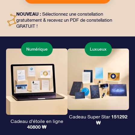
choix, ainsi que des documents numériques et
l’utilisation gratuite de nos applications. C’est une
NOUVEAU :
Sélectionnez une constellation
façon magique d’offrir un cadeau éternel à vos amis et
gratuitement & recevez un PDF de constellation
à vos proches.
GRATUIT !
Numérique
Luxueux
151292
Cadeau Super Star
Cadeau d’étoile en ligne
₩
40800 ₩