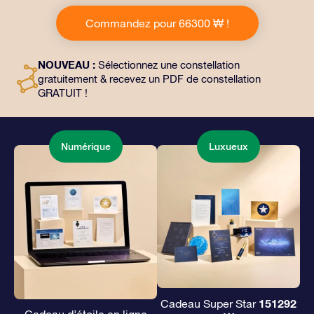
Ce cadeau comprend une belle enveloppe et des
Commandez pour 66300 ₩ !
documents personnalisés envoyés à l’adresse de votre
choix, ainsi que des documents numériques et
l’utilisation gratuite de nos applications. C’est une
NOUVEAU :
Sélectionnez une constellation
façon magique d’offrir un cadeau éternel à vos amis et
gratuitement & recevez un PDF de constellation
à vos proches.
GRATUIT !
Numérique
Luxueux
151292
Cadeau Super Star