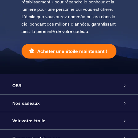
rétablissement » pour répandre le bonheur et la
lumière pour une personne qui vous est chère.
L’étoile que vous aurez nommée brillera dans le
ciel pendant des millions d’années, garantissant
ainsi la pérennité de votre cadeau.
Acheter une étoile maintenant !
OSR
Service
Nos cadeaux
À propos de l’OSR
Cadeau d’étoile en ligne
Voir votre étoile
Nous contacter
Coffret cadeau OSR