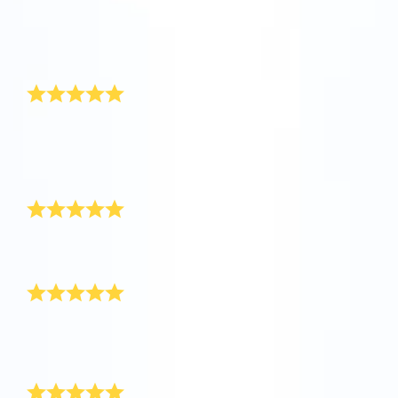
Le service était excellent. J’ai reçu le cadeau étoile
en ligne très rapidement. J’ai pu immédiatement
Découvrez l’univers en VR
transmettre le cadeau numérique à mon oncle qui ne
se sent pas bien.
Un cadeau très émouvant
AppStore (iOS)
Play Store (Android)
J’ai nommé une étoile pour un ami cher qui est en
phase terminale. Un cadeau très émouvant mais qui
convient parfaitement à cette situation. Merci
beaucoup.
Un beau cadeau de famille
C’est un cadeau qui a touché le cœur de tous les
membres de la famille. Merci.
C’est parfait
C’était un cadeau pour ma mère qui ne se sentait pas
bien. Heureusement, le paquet cadeau OSR a
illuminé sa journée.
Merveilleux cadeau