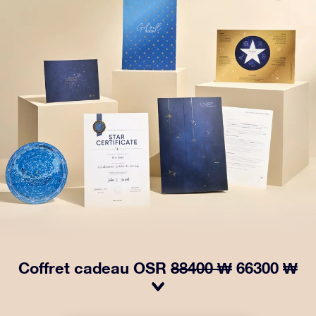
Coffret cadeau OSR
88400 ₩
66300 ₩
Faites briller les yeux avec notre paquet cadeau OSR !