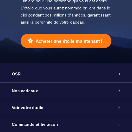
lumière pour une personne qui vous est chère.
L’étoile que vous aurez nommée brillera dans le
ciel pendant des millions d’années, garantissant
ainsi la pérennité de votre cadeau.
Acheter une étoile maintenant !
OSR
Service
Nos cadeaux
À propos de l’OSR
Cadeau d’étoile en ligne
Voir votre étoile
Nous contacter
Coffret cadeau OSR
Registre des étoiles
Commande et livraison