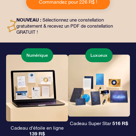
Commandez pour 226 R$ !
documents personnalisés envoyés à l’adresse de votre
choix, ainsi que des documents numériques et
l’utilisation gratuite de nos applications. C’est une
NOUVEAU :
Sélectionnez une constellation
façon magique d’offrir un cadeau éternel à vos amis et
gratuitement & recevez un PDF de constellation
à vos proches.
GRATUIT !
Numérique
Luxueux
516 R$
Cadeau Super Star
Cadeau d’étoile en ligne
139 R$