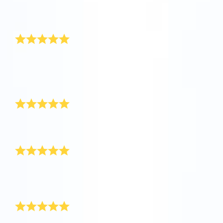
Découvrez l’univers en VR
transmettre le cadeau numérique à mon oncle qui ne
se sent pas bien.
Un cadeau très émouvant
AppStore (iOS)
Play Store (Android)
J’ai nommé une étoile pour un ami cher qui est en
phase terminale. Un cadeau très émouvant mais qui
convient parfaitement à cette situation. Merci
beaucoup.
Un beau cadeau de famille
C’est un cadeau qui a touché le cœur de tous les
membres de la famille. Merci.
C’est parfait
C’était un cadeau pour ma mère qui ne se sentait pas
bien. Heureusement, le paquet cadeau OSR a
illuminé sa journée.
Merveilleux cadeau
C’est un cadeau merveilleux qui sera apprécié à