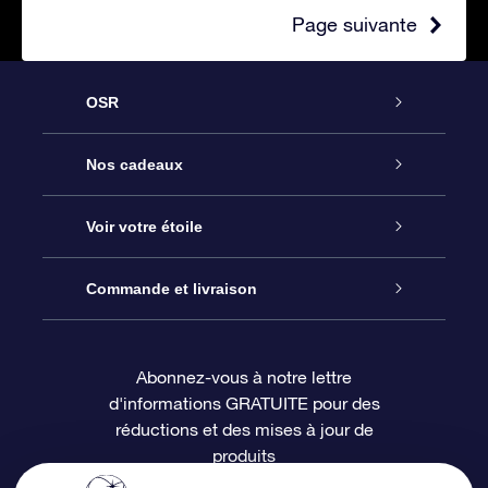
Page suivante
OSR
Service
Nos cadeaux
À propos de l’OSR
Cadeau d’étoile en ligne
Voir votre étoile
Nous contacter
Coffret cadeau OSR
Registre des étoiles
Commande et livraison
Le blog
Cadeau Super Star
Appli OSR Star Finder
Connexion client
Abonnez-vous à notre lettre
d'informations GRATUITE pour des
Questions fréquemment posées
Carte cadeau OSR
Page d’accueil personnalisée
Informations de paiement
réductions et des mises à jour de
produits
Revues
Cadeaux d’entreprise
Un million d’étoiles
Informations d’expédition