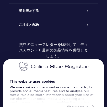
お問い合わせ
Online Starギフト
星を表示する
ブログ
OSRギフトパック
星の登録
ご注文と配送
よくあるご質問
Super Star Gift
OSR Star Finderアプリ
カスタマーログイン
無料のニュースレターを購読して、ディ
スカウントと最新の製品情報を獲得しま
OSR ギフトカード
レビュー
カスタマイズされたStar Page
お支払いに関する情報
しょう。
法人ギフト
One Million Stars
配送に関する情報
OSR Starsaver
返品ポリシ
This website uses cookies
We use cookies to personalise content and ads, to
provide social media features and to analyse our
星間飛行VRアプリ
星座
traffic. We also share information about your use of
our site with our social media, advertising and
analytics partners who may combine it with other
information that you’ve provided to them or that
Show details