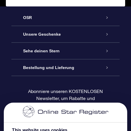
OSR
Service
Unsere Geschenke
Kontakt
Sterne schenken
Sehe deinen Stern
Blog
OSR-Geschenkpaket
Sternregister
Bestellung und Lieferung
Häufig Gestellte Fragen
Super Star Gift
OSR Star Finder App
Kundenlogin
Abonniere unseren KOSTENLOSEN
Newsletter, um Rabatte und
Bewertungen
OSR-Geschenkgutschein
Personalisierte Sternseite
Zahlungsinformationen
Produktneuigkeiten zu erhalten
Firmengeschenke
One Million Stars
Versandinformationen
This website uses cookies