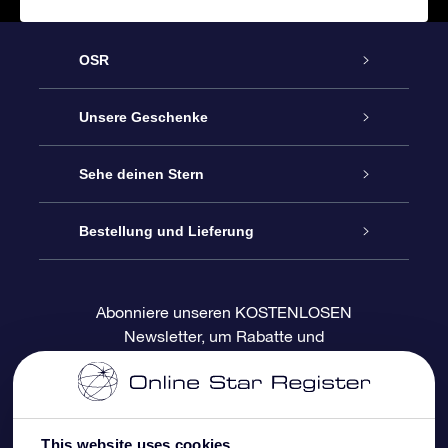
OSR
Service
Unsere Geschenke
Kontakt
Sterne schenken
Sehe deinen Stern
Blog
OSR-Geschenkpaket
Sternregister
Bestellung und Lieferung
Häufig Gestellte Fragen
Super Star Gift
OSR Star Finder App
Kundenlogin
Abonniere unseren KOSTENLOSEN
Newsletter, um Rabatte und
Bewertungen
OSR-Geschenkgutschein
Personalisierte Sternseite
Zahlungsinformationen
Produktneuigkeiten zu erhalten
Firmengeschenke
One Million Stars
Versandinformationen
This website uses cookies