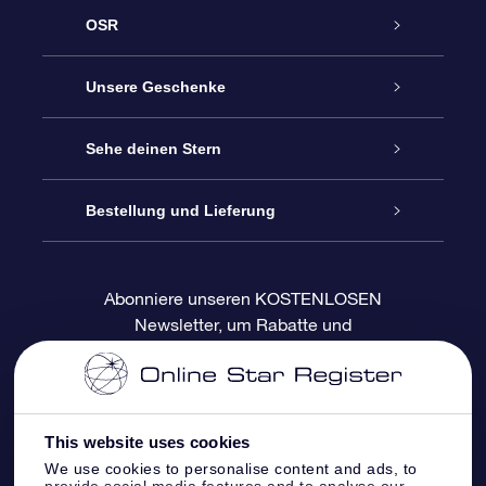
OSR
Service
Unsere Geschenke
Kontakt
Sterne schenken
Sehe deinen Stern
Blog
OSR-Geschenkpaket
Sternregister
Bestellung und Lieferung
Häufig Gestellte Fragen
Super Star Gift
OSR Star Finder App
Kundenlogin
Abonniere unseren KOSTENLOSEN
Newsletter, um Rabatte und
Bewertungen
OSR-Geschenkgutschein
Personalisierte Sternseite
Zahlungsinformationen
Produktneuigkeiten zu erhalten
Firmengeschenke
One Million Stars
Versandinformationen
This website uses cookies
OSR-Starsaver
Rückgaberecht
We use cookies to personalise content and ads, to
provide social media features and to analyse our