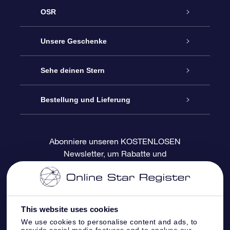
OSR
Service
Unsere Geschenke
Kontakt
Sterne schenken
Sehe deinen Stern
Blog
OSR-Geschenkpaket
Sternregister
Bestellung und Lieferung
Häufig Gestellte Fragen
Super Star Gift
OSR Star Finder App
Kundenlogin
Abonniere unseren KOSTENLOSEN
Newsletter, um Rabatte und
Bewertungen
OSR-Geschenkgutschein
Personalisierte Sternseite
Zahlungsinformationen
Produktneuigkeiten zu erhalten
Firmengeschenke
One Million Stars
Versandinformationen
This website uses cookies
OSR-Starsaver
Rückgaberecht
We use cookies to personalise content and ads, to
provide social media features and to analyse our