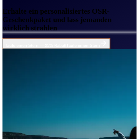
Erhalte ein personalisiertes OSR-
Geschenkpaket und lass jemanden
wirklich strahlen
Taufe einen Stern — 25% Rabatt
Taufe einen Stern