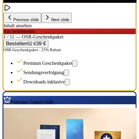
Previous slide
Next slide
Inhalt ansehen
Am beliebtesten
1 / 11 — OSR-Geschenkpaket
Bestellen
39 €
52 €
OSR-Geschenkpaket - 25% Rabatt
Premium Geschenkpaket
Sendungsverfolgung
Downloads inklusive
Platinum Luxury Gift