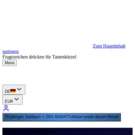
Zum Hauptinhalt
springen
Fragezeichen drücken für Tastenkürzel
Menü
DE
EUR
25-jähriges Jubiläum ⭐ 25% RABATT
•
Aktion endet diesen Monat
Taufe einen Stern