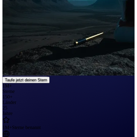
Taufe jetzt deinen Stern
1M+
Sterne
150+
Länder
25
Jahre
1M+
Sterne benannt