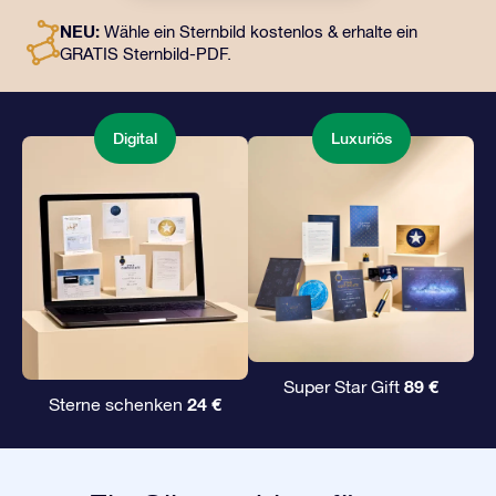
digitale Dokumente und die kostenlose Nutzung
NEU:
Wähle ein Sternbild kostenlos & erhalte ein
unserer Apps. Es ist eine zauberhafte Art, Freunden und
GRATIS Sternbild-PDF.
Liebsten ein unvergängliches Geschenk zu
überreichen.
Digital
Luxuriös
89 €
Super Star Gift
24 €
Sterne schenken