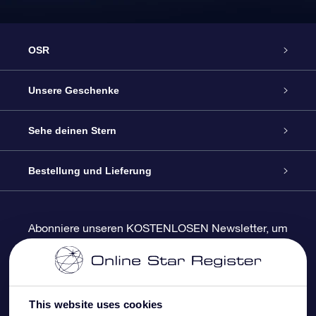
OSR
Service
Unsere Geschenke
Kontakt
Sterne schenken
Sehe deinen Stern
Blog
OSR-Geschenkpaket
Sternregister
Bestellung und Lieferung
Häufig Gestellte Fragen
Super Star Gift
OSR Star Finder App
Kundenlogin
Abonniere unseren KOSTENLOSEN Newsletter, um
Rabatte und Produktneuigkeiten zu erhalten
Bewertungen
OSR-Geschenkgutschein
Personalisierte Sternseite
Zahlungsinformationen
Firmengeschenke
One Million Stars
Versandinformationen
This website uses cookies