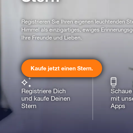
Registrieren Sie Ihren eigenen leuchtenden S
Himmel als einzigartiges, ewiges Erinnerungs
Ihre Freunde und Lieben.
Kaufe jetzt einen Stern.
Registriere Dich
Schaue 
und kaufe Deinen
mit uns
Stern
Apps