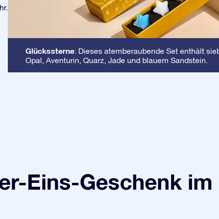
hr.
Glückssterne
: Dieses atemberaubende Set enthält sieb
Opal, Aventurin, Quarz, Jade und blauem Sandstein.
r-Eins-Geschenk im 