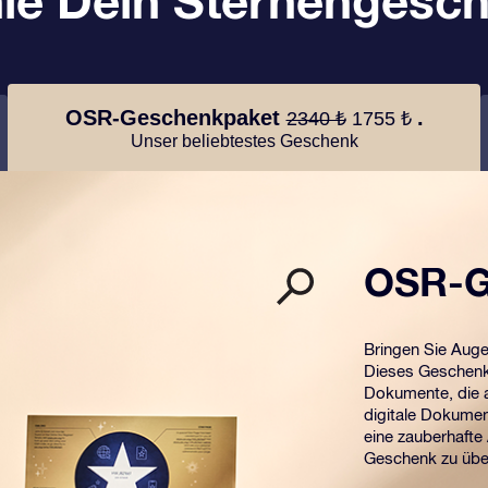
le Dein Sternengesch
OSR-Geschenkpaket
.
2340 ₺
1755 ₺
Unser beliebtestes Geschenk
OSR-G
Bringen Sie Aug
Dieses Geschenk 
Dokumente, die a
digitale Dokumen
eine zauberhafte
Geschenk zu übe