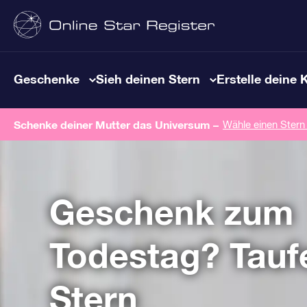
Geschenke
Sieh deinen Stern
Erstelle deine 
Schenke deiner Mutter das Universum –
Wähle einen Stern
Geschenk zum
Todestag? Tauf
Stern