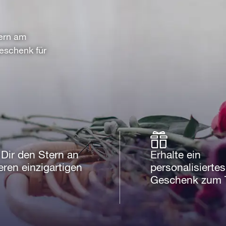
tern am
geschenk für
Dir den Stern an
Erhalte ein
eren einzigartigen
personalisiertes
Geschenk zum 