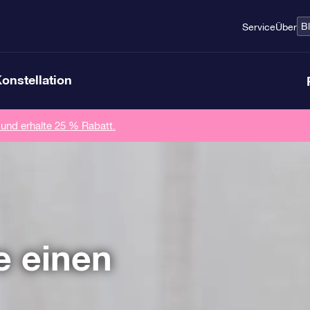
B
Service
Über
Konstellation
 und erhalte 25 % Rabatt.
e einen