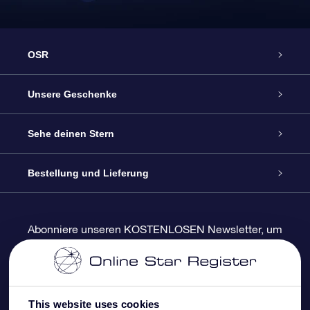
OSR
Service
Unsere Geschenke
Kontakt
Sterne schenken
Sehe deinen Stern
Blog
OSR-Geschenkpaket
Sternregister
Bestellung und Lieferung
Häufig Gestellte Fragen
Super Star Gift
OSR Star Finder App
Kundenlogin
Abonniere unseren KOSTENLOSEN Newsletter, um
Rabatte und Produktneuigkeiten zu erhalten
Bewertungen
OSR-Geschenkgutschein
Personalisierte Sternseite
Zahlungsinformationen
Firmengeschenke
One Million Stars
Versandinformationen
This website uses cookies