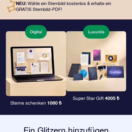
NEU:
Wähle ein Sternbild kostenlos & erhalte ein
unserer Apps. Es ist eine zauberhafte Art, Freunden und
GRATIS Sternbild-PDF!
Liebsten ein unvergängliches Geschenk zu
überreichen.
Digital
Luxuriös
4005 ₺
Super Star Gift
1080 ₺
Sterne schenken
Ein Glitzern hinzufügen