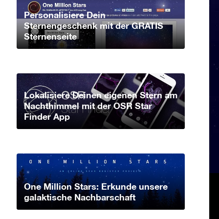
Personalisiere Dein
Sternengeschenk mit der GRATIS
Sternenseite
Lokalisiere Deinen eigenen Stern am
Nachthimmel mit der OSR Star
Finder App
One Million Stars: Erkunde unsere
galaktische Nachbarschaft