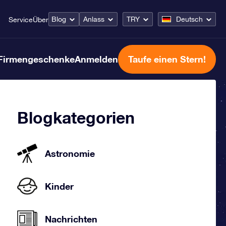
Blog
Anlass
TRY
Deutsch
Service
Über
Firmengeschenke
Anmelden
Taufe einen Stern!
Blogkategorien
Astronomie
Kinder
Nachrichten