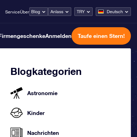
Blog
Anlass
TRY
Deutsch
Service
Über
Firmengeschenke
Anmelden
Taufe einen Stern!
Blogkategorien
Astronomie
Kinder
Nachrichten