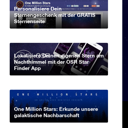
Personalisiere Dein
Sternengeschenk mit der GRATIS
Sternenseite
Lokalisiere Deinen eigenen Stern am
Nachthimmel mit der OSR Star
Finder App
One Million Stars: Erkunde unsere
galaktische Nachbarschaft