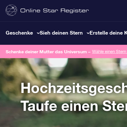
Geschenke
Sieh deinen Stern
Erstelle deine 
Schenke deiner Mutter das Universum –
Wähle einen Stern
Hochzeitsgesc
Taufe einen Ste