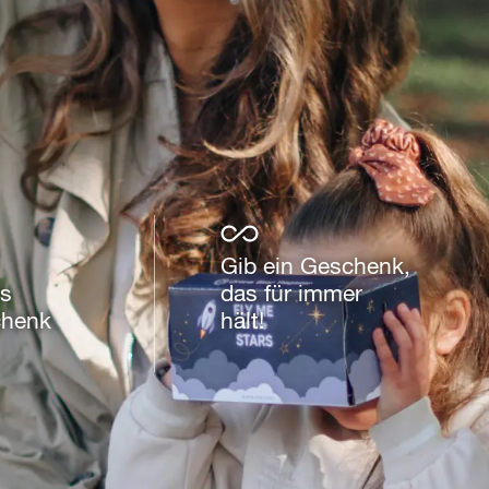
Gib ein Geschenk,
es
das für immer
chenk
hält!