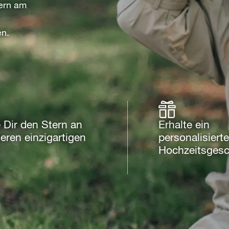
tern am
en.
 Dir den Stern an
Erhalte ein
eren einzigartigen
personalisiert
Hochzeitsges