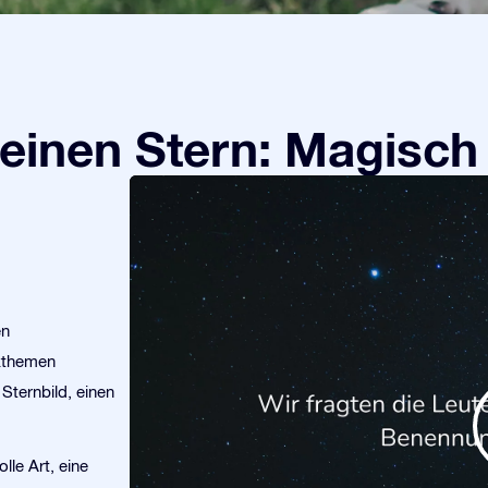
einen Stern: Magisch
en
kthemen
Sternbild, einen
lle Art, eine