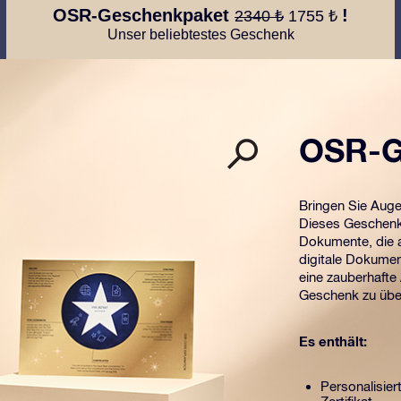
OSR-Geschenkpaket
!
2340 ₺
1755 ₺
Unser beliebtestes Geschenk
OSR-G
Bringen Sie Aug
Dieses Geschenk 
Dokumente, die a
digitale Dokumen
eine zauberhafte
Geschenk zu übe
Es enthält:
Personalisier