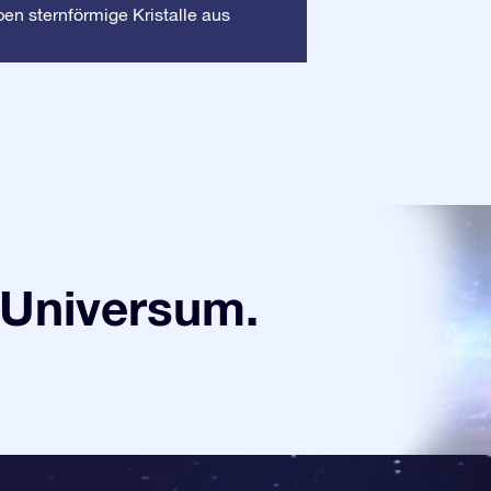
Rahmen
en sternförmige Kristalle aus
: Dieser 
sorgt dafür, dass I
Universum.