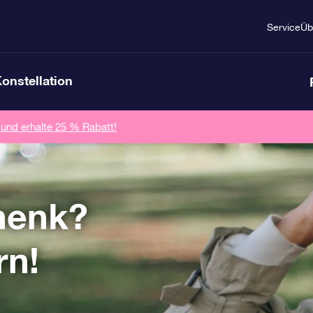
Service
Üb
Konstellation
 und erhalte 25 % Rabatt!
henk?
rn!