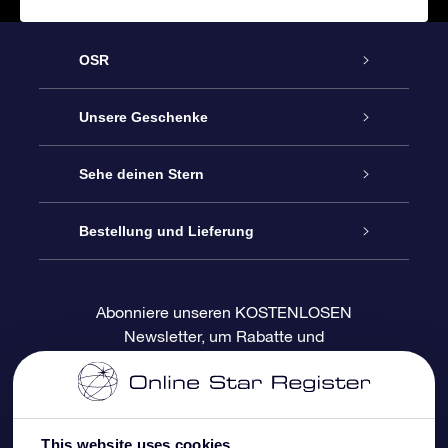
OSR
Service
Unsere Geschenke
Kontakt
Sterne schenken
Sehe deinen Stern
Blog
OSR-Geschenkpaket
Sternregister
Bestellung und Lieferung
Häufig Gestellte Fragen
Super Star Gift
OSR Star Finder App
Kundenlogin
Abonniere unseren KOSTENLOSEN
Newsletter, um Rabatte und
Bewertungen
OSR-Geschenkgutschein
Personalisierte Sternseite
Zahlungsinformationen
Produktneuigkeiten zu erhalten
Firmengeschenke
One Million Stars
Versandinformationen
This website uses cookies