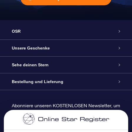
OSR
Service
Unsere Geschenke
Kontakt
Sterne schenken
Sehe deinen Stern
Blog
OSR-Geschenkpaket
Sternregister
Bestellung und Lieferung
Häufig Gestellte Fragen
Super Star Gift
OSR Star Finder App
Kundenlogin
Abonniere unseren KOSTENLOSEN Newsletter, um
Rabatte und Produktneuigkeiten zu erhalten
Bewertungen
OSR-Geschenkgutschein
Personalisierte Sternseite
Zahlungsinformationen
Firmengeschenke
One Million Stars
Versandinformationen