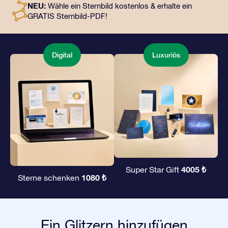
NEU:
Wähle ein Sternbild kostenlos & erhalte ein
unserer Apps. Es ist eine zauberhafte Art, Freunden und
GRATIS Sternbild-PDF!
Liebsten ein unvergängliches Geschenk zu
überreichen.
Digital
Luxuriös
4005 ₺
Super Star Gift
1080 ₺
Sterne schenken
Ein Glitzern hinzufügen