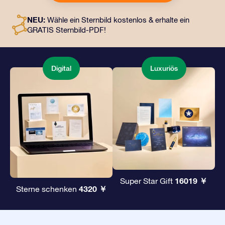
an eine Adresse Ihrer Wahl gesendet werden, sowie
digitale Dokumente und die kostenlose Nutzung
NEU:
Wähle ein Sternbild kostenlos & erhalte ein
unserer Apps. Es ist eine zauberhafte Art, Freunden und
GRATIS Sternbild-PDF!
Liebsten ein unvergängliches Geschenk zu
überreichen.
Digital
Luxuriös
16019 ￥
Super Star Gift
4320 ￥
Sterne schenken