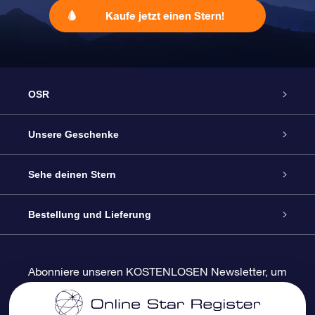
Kaufe jetzt einen Stern!
OSR
Service
Unsere Geschenke
Kontakt
Sterne schenken
Sehe deinen Stern
Blog
OSR-Geschenkpaket
Sternregister
Bestellung und Lieferung
Häufig Gestellte Fragen
Super Star Gift
OSR Star Finder App
Kundenlogin
Abonniere unseren KOSTENLOSEN Newsletter, um
Rabatte und Produktneuigkeiten zu erhalten
Bewertungen
OSR-Geschenkgutschein
Personalisierte Sternseite
Zahlungsinformationen