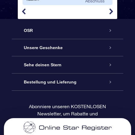
Abschluss
OSR
Service
Unsere Geschenke
Kontakt
Sterne schenken
Sehe deinen Stern
Blog
OSR-Geschenkpaket
Sternregister
Bestellung und Lieferung
Häufig Gestellte Fragen
Super Star Gift
OSR Star Finder App
Kundenlogin
Abonniere unseren KOSTENLOSEN
Newsletter, um Rabatte und
Bewertungen
OSR-Geschenkgutschein
Personalisierte Sternseite
Zahlungsinformationen
Produktneuigkeiten zu erhalten
Firmengeschenke
One Million Stars
Versandinformationen