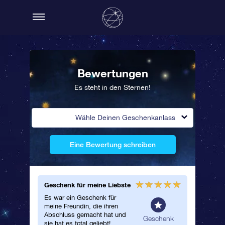
Bewertungen
Es steht in den Sternen!
Wähle Deinen Geschenkanlass
Eine Bewertung schreiben
Geschenk für meine Liebste
Werde e
Es war ein Geschenk für
So ein 
meine Freundin, die ihren
Es war e
Abschluss gemacht hat und
meinen F
gemein
Geschenk
sie hat es total geliebt!
School 