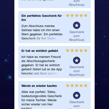
zum
Abschluss
Ein perfektes Geschenk für
Großart
ihn
Wunderb
Zum Abschluss meines
toller Se
Sohnes habe ich ihm einen
Abschlu
Geschenk
Stern gegeben. Ein perfektes
zum
Geschenk für ihn! Vielen
Abschluss
Dank.
Er hat es wirklich geliebt
Die Zus
und effi
Ich habe es meinem Freund
als Abschlussgeschenk
Die Regi
gegeben. Er hat es wirklich
war einf
Geschenk
geliebt! Sofort lud er die App
war schn
zum
herunter und fand seinen
wichtigs
Abschluss
Star.
das Ges
aus, als
Werde es wieder kaufen
Sehr glü
Dank!
Alles war perfekt. Tolles,
Ich habe
bedeutungsvolles Geschenk
Freundin
für meine Tochter. Werde
Sie war 
Geschenk
sicher wieder von hier
zufriede
zum
kaufen!
Stern.