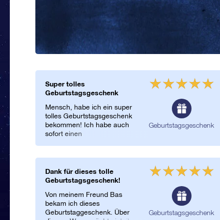
Super tolles
Geburtstagsgeschenk
Mensch, habe ich ein super
tolles Geburtstagsgeschenk
bekommen! Ich habe auch
Geburtstagsgeschenk
sofort einen
“Geburtstagsstern” für meine
Freundin bestellt. Ich finde es
ein unheimlich originelles und
symbolträchtiges Geschenk
Dank für dieses tolle
und deshalb möchte ich das
Geburtstagsgeschenk!
jedem gerne mitteilen!
Von meinem Freund Bas
bekam ich dieses
Geburtstaggeschenk. Über
Geburtstagsgeschenk