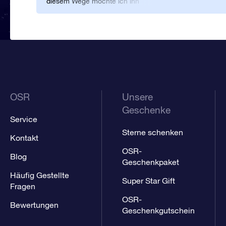
diesem Wege möchte ich ihn
gerne für diese liebe Geste
bedanken. Ich kann mir
ehrlich gesagt kein schöneres
Geburtstagsgeschenk
vorstellen.
OSR
Unsere
Geschenke
Service
Sterne schenken
Kontakt
OSR-
Blog
Geschenkpaket
Häufig Gestellte
Super Star Gift
Fragen
OSR-
Bewertungen
Geschenkgutschein