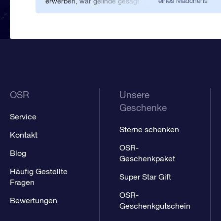
eines Mädchens
erwerben, war gelinde gesagt
eine Herausforderung. Übers
Internet habe ich diese tolle
Website gefunden. Das
Verschenken eines Sterns ist
so originell, dass ich allen Mut
zusammengenommen habe
und einen ‘Geburtstagsstern’
für ein Mädchen bestellt habe.
Die Eltern waren froh und
gerührt durch diese
OSR
Unsere
Verewigung ihrer Tochter.
Geschenke
Service
Sterne schenken
Kontakt
OSR-
Blog
Geschenkpaket
Häufig Gestellte
Super Star Gift
Fragen
OSR-
Bewertungen
Geschenkgutschein