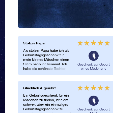
Stolzer Papa
Als stolzer Papa habe ich als
Geburtstagsgeschenk für
mein kleines Mädchen einen
Stern nach ihr benannt. Ich
Geschenk zur Geburt
eines Mädchens
habe die schönste Tochter
des Weltalls und nichts ist gut
genug für sie, aber einen
Stern nach ihr zu benennen,
kommt dem Ideal schon sehr
Glücklich & gerührt
nahe!
Ein Geburtsgeschenk für ein
Mädchen zu finden, ist nicht
schwer, aber ein einmaliges
Geburtstagsgeschenk zu
Geschenk zur Geburt