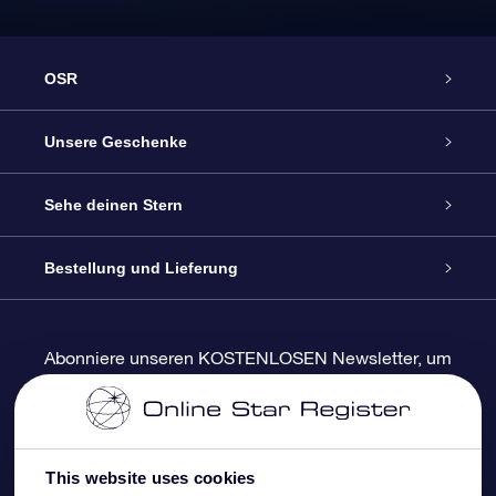
OSR
Service
Unsere Geschenke
Kontakt
Sterne schenken
Sehe deinen Stern
Blog
OSR-Geschenkpaket
Sternregister
Bestellung und Lieferung
Häufig Gestellte Fragen
Super Star Gift
OSR Star Finder App
Kundenlogin
Abonniere unseren KOSTENLOSEN Newsletter, um
Rabatte und Produktneuigkeiten zu erhalten
Bewertungen
OSR-Geschenkgutschein
Personalisierte Sternseite
Zahlungsinformationen
Firmengeschenke
One Million Stars
Versandinformationen
This website uses cookies