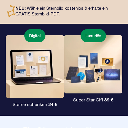
digitale Dokumente und die kostenlose Nutzung
NEU:
Wähle ein Sternbild kostenlos & erhalte ein
unserer Apps. Es ist eine zauberhafte Art, Freunden und
GRATIS Sternbild-PDF.
Liebsten ein unvergängliches Geschenk zu
überreichen.
Digital
Luxuriös
89 €
Super Star Gift
24 €
Sterne schenken