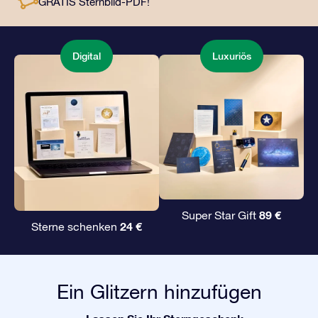
GRATIS Sternbild-PDF!
Liebsten ein unvergängliches Geschenk zu
überreichen.
Digital
Luxuriös
89 €
Super Star Gift
24 €
Sterne schenken
Ein Glitzern hinzufügen