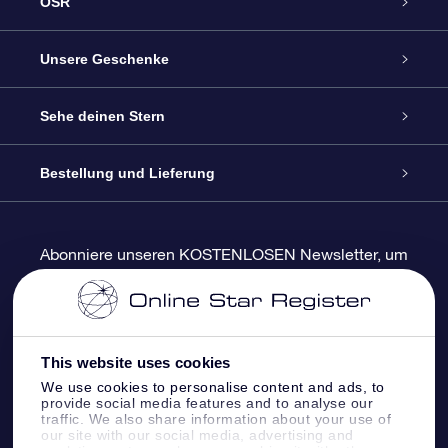
OSR
Service
Unsere Geschenke
Kontakt
Sterne schenken
Sehe deinen Stern
Blog
OSR-Geschenkpaket
Sternregister
Bestellung und Lieferung
Häufig Gestellte Fragen
Super Star Gift
OSR Star Finder App
Kundenlogin
Abonniere unseren KOSTENLOSEN Newsletter, um
Rabatte und Produktneuigkeiten zu erhalten
Bewertungen
OSR-Geschenkgutschein
Personalisierte Sternseite
Zahlungsinformationen
Firmengeschenke
One Million Stars
Versandinformationen
This website uses cookies
We use cookies to personalise content and ads, to
OSR-Starsaver
Rückgaberecht
provide social media features and to analyse our
traffic. We also share information about your use of
our site with our social media, advertising and