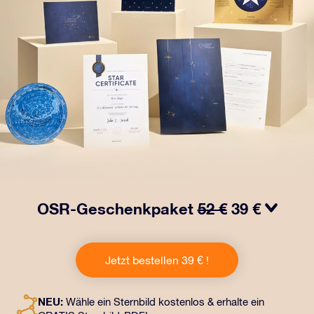
OSR-Geschenkpaket
52 €
39 €
Bringen Sie Augen zum Funkeln mit unserem OSR-
Geschenkpaket! Dieses Geschenk enthält einen
Jetzt bestellen 39 € !
schönen Umschlag und personalisierte Dokumente, die
an eine Adresse Ihrer Wahl gesendet werden, sowie
digitale Dokumente und die kostenlose Nutzung
NEU:
Wähle ein Sternbild kostenlos & erhalte ein
unserer Apps. Es ist eine zauberhafte Art, Freunden und