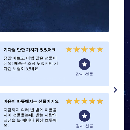
기다릴 만한 가치가 있었어요
늦지
정말 예쁘고 마법 같은 선물이
예쁜
에요! 배송은 조금 늦었지만 기
으로
다린 보람이 있네요.
감사 선물
마음이 따뜻해지는 선물이예요
감사
지금까지 여러 번 별에 이름을
별 
지어 선물했는데, 받는 사람의
사람
표정을 볼 때마다 항상 흐뭇해
빠가
요.
좋아
감사 선물