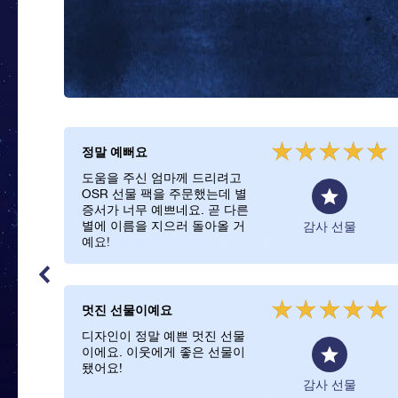
정말 예뻐요
도움을 주신 엄마께 드리려고
OSR 선물 팩을 주문했는데 별
증서가 너무 예쁘네요. 곧 다른
별에 이름을 지으러 돌아올 거
감사 선물
예요!
멋진 선물이예요
디자인이 정말 예쁜 멋진 선물
이에요. 이웃에게 좋은 선물이
됐어요!
감사 선물