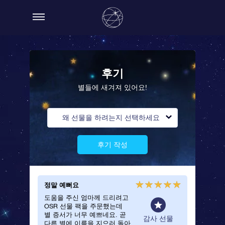
후기
별들에 새겨져 있어요!
왜 선물을 하려는지 선택하세요
후기 작성
정말 예뻐요
기다릴 
도움을 주신 엄마께 드리려고
정말 예
OSR 선물 팩을 주문했는데
에요! 
별 증서가 너무 예쁘네요. 곧
기다린 
일 선물
감사 선물
다른 별에 이름을 지으러 돌아