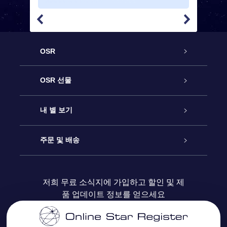
OSR
고객 서비스
OSR 선물
연락처
온라인 별 선물
내 별 보기
블로그
OSR 선물 팩
Star Register
주문 및 배송
자주 묻는 질문들
OSR Star Finder 앱
Super Star Gift
고객 로그인
저희 무료 소식지에 가입하고 할인 및 제
품 업데이트 정보를 얻으세요
OSR 상품권
후기
맞춤 별 페이지
결제 정보
기업 선물
One Million Stars