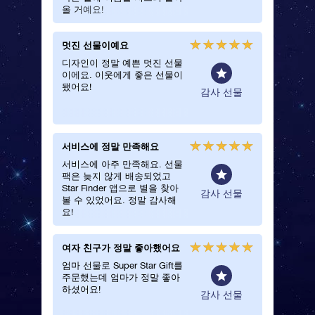
올 거예요!
멋진 선물이예요
마음이 
요
디자인이 정말 예쁜 멋진 선물
이에요. 이웃에게 좋은 선물이
지금까지
됐어요!
지어 선
일반
감사 선물
표정을 
요.
서비스에 정말 만족해요
늦지 않
서비스에 아주 만족해요. 선물
예쁜 파
팩은 늦지 않게 배송되었고
으로 배
Star Finder 앱으로 별을 찾아
일반
감사 선물
볼 수 있었어요. 정말 감사해
요!
여자 친구가 정말 좋아했어요
감사의 
엄마 선물로 Super Star Gift를
별 선물
주문했는데 엄마가 정말 좋아
진 사람
하셨어요!
아빠가 O
일반
감사 선물
아주 좋
습니다.