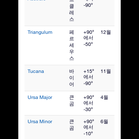
-90°
클
레
스
Triangulum
페
+90°
12월
에서
르
-50°
세
우
스
Tucana
바
+15°
11월
에서
이
-90°
어
Ursa Major
큰
+90°
4월
에서
곰
-30°
Ursa Minor
큰
+90°
6월
에서
곰
-10°