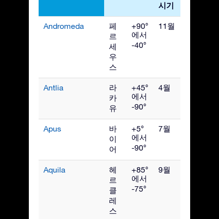
시기
Andromeda
페
+90°
11월
에서
르
-40°
세
우
스
Antlia
라
+45°
4월
에서
카
-90°
유
Apus
바
+5°
7월
에서
이
-90°
어
Aquila
헤
+85°
9월
에서
르
-75°
클
레
스