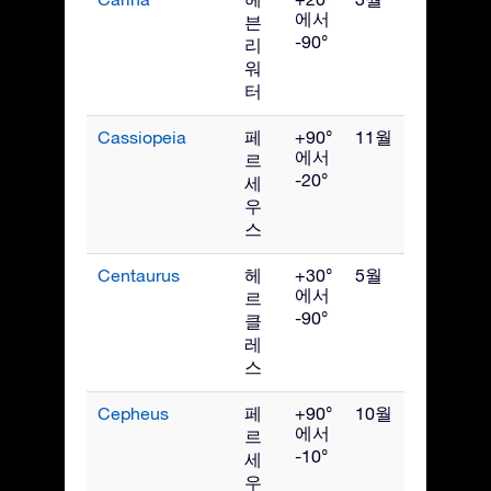
에서
븐
-90°
리
워
터
Cassiopeia
페
+90°
11월
에서
르
-20°
세
우
스
Centaurus
헤
+30°
5월
에서
르
-90°
클
레
스
Cepheus
페
+90°
10월
에서
르
-10°
세
우