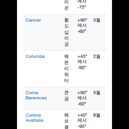
에서
리
-75°
온
Cancer
황
+90°
3월
에서
도
-60°
십
이
궁
Columba
헤
+45°
2월
에서
븐
-90°
리
워
터
Coma
큰
+90°
5월
Berenices
에서
곰
-60°
Corona
헤
+40°
8월
Australis
에서
르
-90°
클