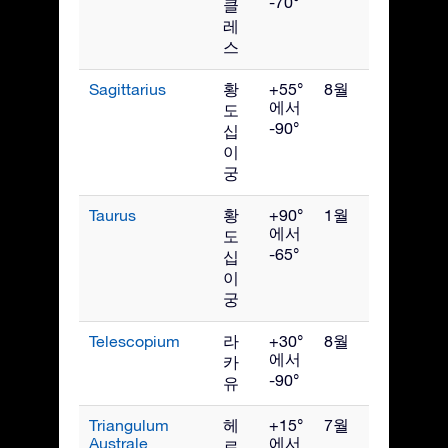
-70°
클
레
스
Sagittarius
황
+55°
8월
에서
도
-90°
십
이
궁
Taurus
황
+90°
1월
에서
도
-65°
십
이
궁
Telescopium
라
+30°
8월
에서
카
-90°
유
Triangulum
헤
+15°
7월
Australe
에서
르