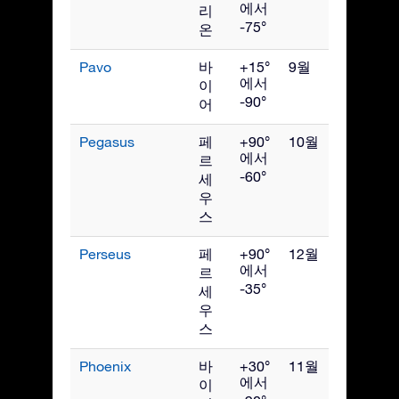
에서
리
-75°
온
Pavo
바
+15°
9월
에서
이
-90°
어
Pegasus
페
+90°
10월
에서
르
-60°
세
우
스
Perseus
페
+90°
12월
에서
르
-35°
세
우
스
Phoenix
바
+30°
11월
에서
이