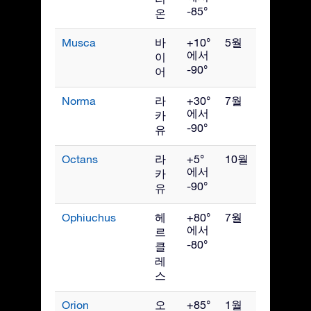
-85°
온
Musca
바
+10°
5월
에서
이
-90°
어
Norma
라
+30°
7월
에서
카
-90°
유
Octans
라
+5°
10월
에서
카
-90°
유
Ophiuchus
헤
+80°
7월
에서
르
-80°
클
레
스
Orion
오
+85°
1월