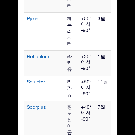
터
Pyxis
헤
+50°
3월
에서
븐
-90°
리
워
터
Reticulum
라
+20°
1월
에서
카
-90°
유
Sculptor
라
+50°
11월
에서
카
-90°
유
Scorpius
황
+40°
7월
에서
도
-90°
십
이
궁