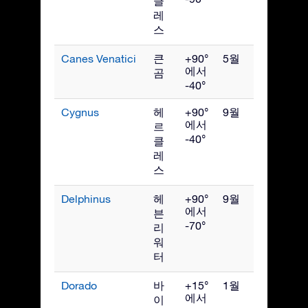
클
레
스
Canes Venatici
큰
+90°
5월
에서
곰
-40°
Cygnus
헤
+90°
9월
에서
르
-40°
클
레
스
Delphinus
헤
+90°
9월
에서
븐
-70°
리
워
터
Dorado
바
+15°
1월
에서
이