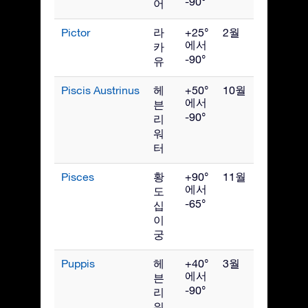
-90°
어
Pictor
라
+25°
2월
에서
카
-90°
유
Piscis Austrinus
헤
+50°
10월
에서
븐
-90°
리
워
터
Pisces
황
+90°
11월
에서
도
-65°
십
이
궁
Puppis
헤
+40°
3월
에서
븐
-90°
리
워