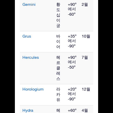
Gemini
황
+90°
2월
에서
도
-60°
십
이
궁
Grus
바
+35°
10월
에서
이
-90°
어
Hercules
헤
+90°
7월
에서
르
-50°
클
레
스
Horologium
라
+20°
12월
에서
카
-90°
유
Hydra
헤
+60°
4월