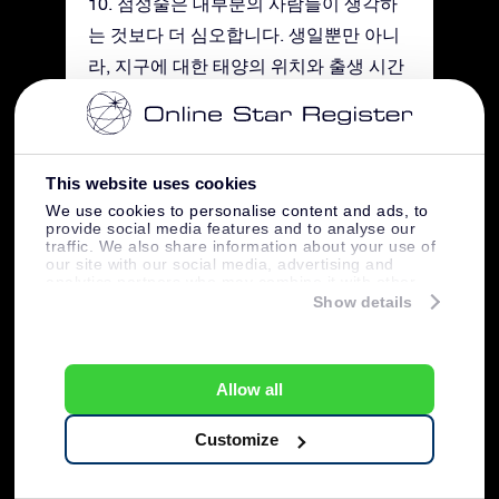
10. 점성술은 대부분의 사람들이 생각하
는 것보다 더 심오합니다. 생일뿐만 아니
라, 지구에 대한 태양의 위치와 출생 시간
또한 중요합니다.
11. 황도 십이궁은 중세의 스테인드 글라
This website uses cookies
스에서 발견됩니다. 프랑스의 Angers
We use cookies to personalise content and ads, to
Cathedral을 예로 들 수 있겠습니다. 이
provide social media features and to analyse our
traffic. We also share information about your use of
교회 안에 있는 스테인드 글라스에는 12
our site with our social media, advertising and
analytics partners who may combine it with other
개의 황도 십이궁 모두가 나타나있습니
information that you’ve provided to them or that
Show details
다.
they’ve collected from your use of their services.
12. 천체의 황도 십이궁은 황도 빛이라고
Allow all
불리는 특별한 빛을 가지고 있습니다. 이
희미한 삼각형 모양의 부드러운 빛은 밤
Customize
하늘에 흰색으로 빛납니다. 이 빛은 태양