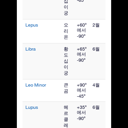
십
이
궁
Lepus
오
+60°
2월
에서
리
-90°
온
Libra
황
+65°
6월
에서
도
-90°
십
이
궁
Leo Minor
큰
+90°
4월
에서
곰
-45°
Lupus
헤
+35°
6월
에서
르
-90°
클
레