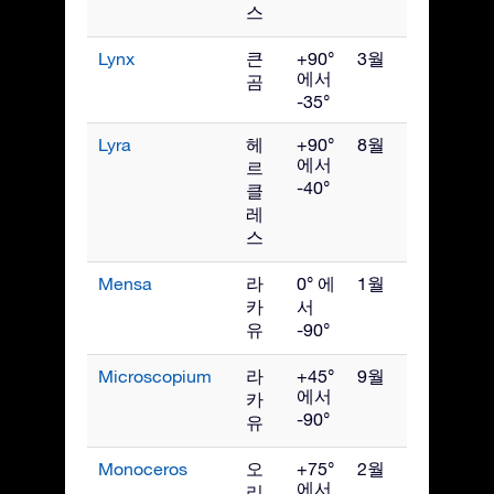
스
Lynx
큰
+90°
3월
에서
곰
-35°
Lyra
헤
+90°
8월
에서
르
-40°
클
레
스
Mensa
라
0° 에
1월
카
서
유
-90°
Microscopium
라
+45°
9월
에서
카
-90°
유
Monoceros
오
+75°
2월
에서
리