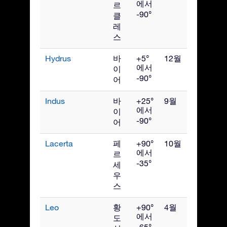
에서
르
-90°
클
레
스
Hydrus
바
+5°
12월
에서
이
-90°
어
Indus
바
+25°
9월
에서
이
-90°
어
Lacerta
페
+90°
10월
에서
르
-35°
세
우
스
Leo
황
+90°
4월
에서
도
-65°