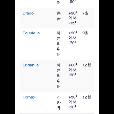
-90°
어
Draco
큰
+90°
7월
에서
곰
-15°
Equuleus
헤
+90°
9월
에서
븐
-70°
리
워
터
Eridanus
헤
+60°
12월
에서
븐
-90°
리
워
터
Fornax
라
+50°
12월
에서
카
-90°
유