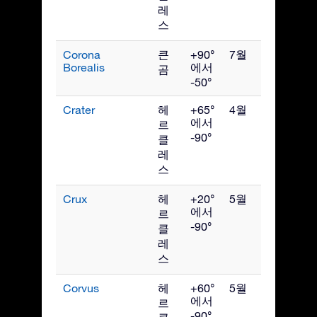
레
스
Corona
큰
+90°
7월
Borealis
에서
곰
-50°
Crater
헤
+65°
4월
에서
르
-90°
클
레
스
Crux
헤
+20°
5월
에서
르
-90°
클
레
스
Corvus
헤
+60°
5월
에서
르
-90°