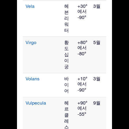
Vela
헤
+30°
3월
에서
븐
-90°
리
워
터
Virgo
황
+80°
5월
에서
도
-80°
십
이
궁
Volans
바
+10°
3월
에서
이
-90°
어
Vulpecula
헤
+90°
9월
에서
르
-55°
클
레
스