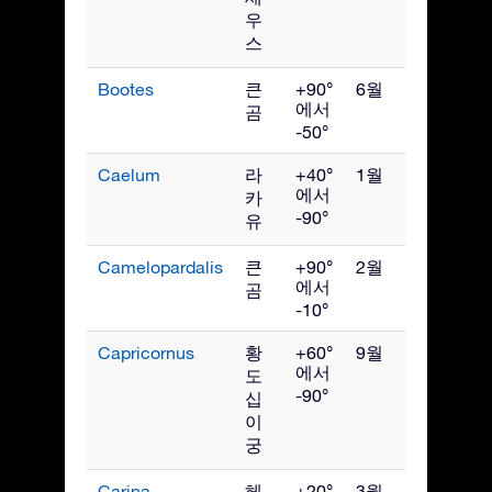
우
스
Bootes
큰
+90°
6월
에서
곰
-50°
Caelum
라
+40°
1월
에서
카
-90°
유
Camelopardalis
큰
+90°
2월
에서
곰
-10°
Capricornus
황
+60°
9월
에서
도
-90°
십
이
궁
Carina
헤
+20°
3월