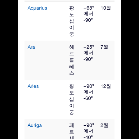
Aquarius
황
+65°
10월
에서
도
-90°
십
이
궁
Ara
헤
+25°
7월
에서
르
-90°
클
레
스
Aries
황
+90°
12월
에서
도
-60°
십
이
궁
Auriga
페
+90°
2월
에서
르
-40°
세