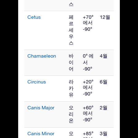
스
Cetus
페
+70°
12월
에서
르
-90°
세
우
스
Chamaeleon
바
0° 에
4월
이
서
어
-90°
Circinus
라
+20°
6월
에서
카
-90°
유
Canis Major
오
+60°
2월
에서
리
-90°
온
Canis Minor
오
+85°
3월