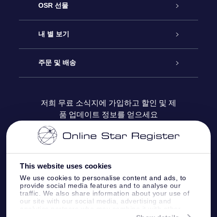
고객 서비스
OSR 선물
연락처
온라인 별 선물
내 별 보기
블로그
OSR 선물 팩
Star Register
주문 및 배송
자주 묻는 질문들
OSR Star Finder 앱
Super Star Gift
고객 로그인
저희 무료 소식지에 가입하고 할인 및 제
품 업데이트 정보를 얻으세요
OSR 상품권
후기
맞춤 별 페이지
결제 정보
기업 선물
One Million Stars
배송 정보
This website uses cookies
OSR 스타세이버
환불 정책
We use cookies to personalise content and ads, to
provide social media features and to analyse our
traffic. We also share information about your use of
Fly me to the stars VR 앱
our site with our social media, advertising and
별자리
analytics partners who may combine it with other
information that you’ve provided to them or that