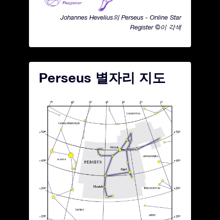
Johannes Hevelius의 Perseus - Online Star
Register ©이 각색
Perseus 별자리 지도