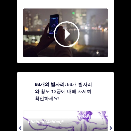
88개의 별자리:
88개 별자리
와 황도 12궁에 대해 자세히
확인하세요!
Andromeda - 사슬에 묶인 여자 (The
Antli
Chained Maiden)