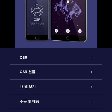
OSR
고객 서비스
OSR 선물
연락처
온라인 별 선물
내 별 보기
블로그
OSR 선물 팩
Star Register
주문 및 배송