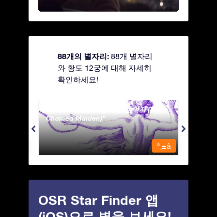
88개의 별자리:
88개 별자리
와 황도 12궁에 대해 자세히
확인하세요!
Andromeda - 사슬에 묶인 여자 (The
Antli
Chained Maiden)
º¸±â
º¸±â
OSR Star Finder 앱
(iOS)으로 별을 보세요!