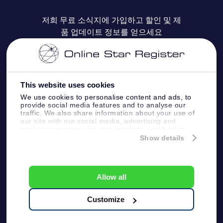
자주 묻는 질문들
OSR Star Finder 앱
Super Star Gift
고객 로그인
저희 무료 소식지에 가입하고 할인 및 제
품 업데이트 정보를 얻으세요
OSR 상품권
후기
맞춤 별 페이지
결제 정보
기업 선물
One Million Stars
배송 정보
This website uses cookies
OSR 스타세이버
환불 정책
We use cookies to personalise content and ads, to
provide social media features and to analyse our
traffic. We also share information about your use of
Fly me to the stars VR 앱
our site with our social media, advertising and
별자리
analytics partners who may combine it with other
information that you’ve provided to them or that
Show details
they’ve collected from your use of their services.
Online Star Register BV
- Laan van de Maagd
83, 7324 BT Apeldoorn, The Netherlands
고객 서비스:
help@osr.org
Allow all
KVK: 60333553, VAT: NL 8538.62.722B01
プレスページ
One Million Stars
Customize
일반 사용 약관
개인정보보호 정책
및 면책 조항