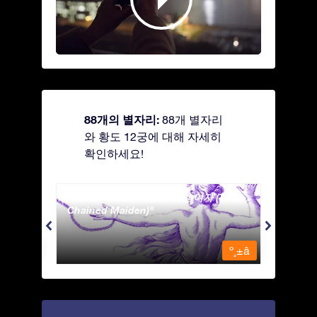
88개의 별자리:
88개 별자리
와 황도 12궁에 대해 자세히
확인하세요!
Andromeda - 사슬에 묶인 여자 (The
Antli
Chained Maiden)
º¸±â
º¸±â