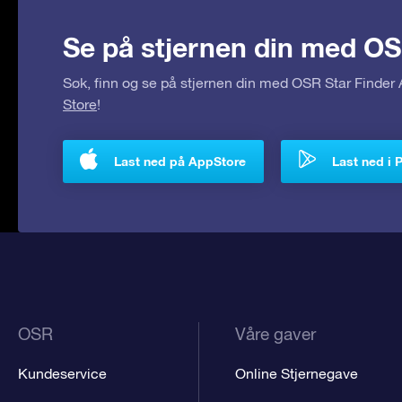
Se på stjernen din med OS
Søk, finn og se på stjernen din med OSR Star Finde
Store
!
Last ned på AppStore
Last ned i 
OSR
Våre gaver
Kundeservice
Online Stjernegave