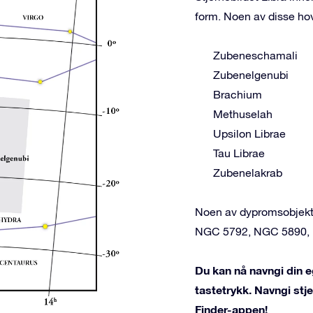
form. Noen av disse ho
Zubeneschamali
Zubenelgenubi
Brachium
Methuselah
Upsilon Librae
Tau Librae
Zubenelakrab
Noen av dypromsobjekten
NGC 5792, NGC 5890,
Du kan nå navngi din eg
tastetrykk. Navngi st
Finder-appen!