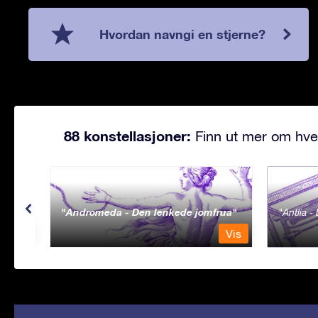
Hvordan navngi en stjerne?
88 konstellasjoner:
Finn ut mer om hve
Andromeda - Den lenkede jomfrua
Antlia 
Vis
Vis