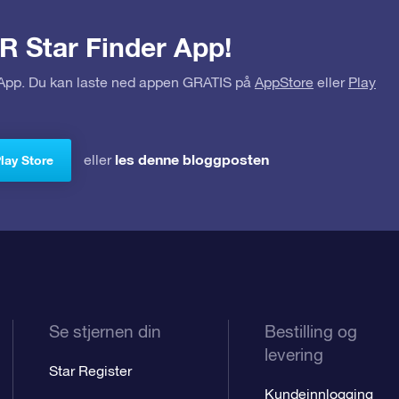
R Star Finder App!
r App. Du kan laste ned appen GRATIS på
AppStore
eller
Play
les denne bloggposten
eller
Play Store
Se stjernen din
Bestilling og
levering
Star Register
Kundeinnlogging