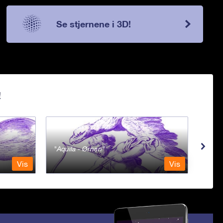
Se stjernene i 3D!
!
Aquila - Ørnen
Aqu
Vis
Vis