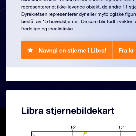
representerer et ikke-levende objekt, de andre 11 st
Dyrekretsen representerer dyr eller mytologiske figure
består av 15 hovedstjerner. De som blir født i vekten e
fredelige og idealistiske.
Navngi en stjerne i Libra!
Fra kr
Libra stjernebildekart