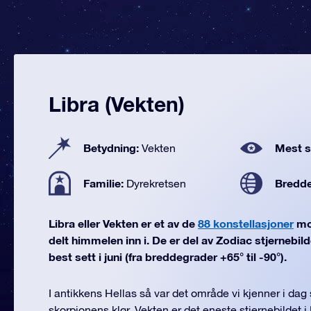
Libra (Vekten)
Betydning:
Mest se
Vekten
Familie:
Bredd
Dyrekretsen
Libra eller Vekten er et av de
88 konstellasjoner
mo
delt himmelen inn i. De er del av Zodiac stjernebilde
best sett i juni (fra breddegrader +65° til -90°).
I antikkens Hellas så var det område vi kjenner i da
skorpionens klør. Vekten er det eneste stjernebildet 