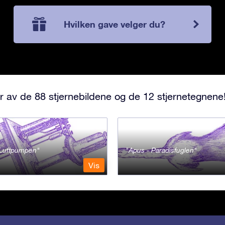
Hvilken gave velger du?
r av de 88 stjernebildene og de 12 stjernetegnene
- Luftpumpen
Apus - Paradisfuglen
Vis