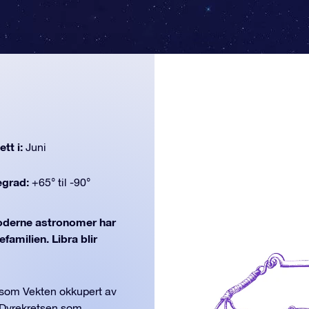
tt i:
Juni
egrad:
+65° til -90°
derne astronomer har
familien. Libra blir
g som Vekten okkupert av
i Dyrekretsen som