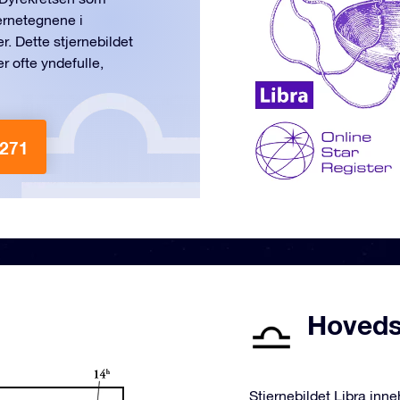
jernetegnene i
r. Dette stjernebildet
r ofte yndefulle,
 271
Hovedst
Stjernebildet Libra inn