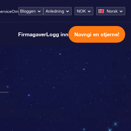
Bloggen
Anledning
NOK
Norsk
ervice
Om
Firmagaver
Logg inn
Navngi en stjerne!