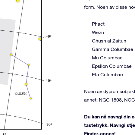
form. Noen av disse ho
Phact
Wezn
Ghusn al Zaitun
Gamma Columbae
Mu Columbae
Epsilon Columbae
Eta Culumbae
Noen av dypromsobjekte
annet: NGC 1808, NGC
Du kan nå navngi din e
tastetrykk. Navngi st
Finder-appen!