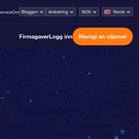
Bloggen
Anledning
NOK
Norsk
ervice
Om
Firmagaver
Logg inn
Navngi en stjerne!