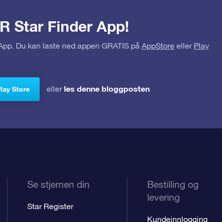
R Star Finder App!
r App. Du kan laste ned appen GRATIS på
AppStore
eller
Play
les denne bloggposten
eller
Play Store
Se stjernen din
Bestilling og
levering
Star Register
Kundeinnlogging