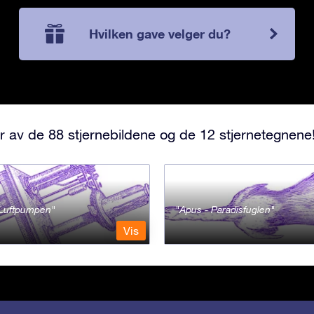
Hvilken gave velger du?
r av de 88 stjernebildene og de 12 stjernetegnene
- Luftpumpen
Apus - Paradisfuglen
Vis