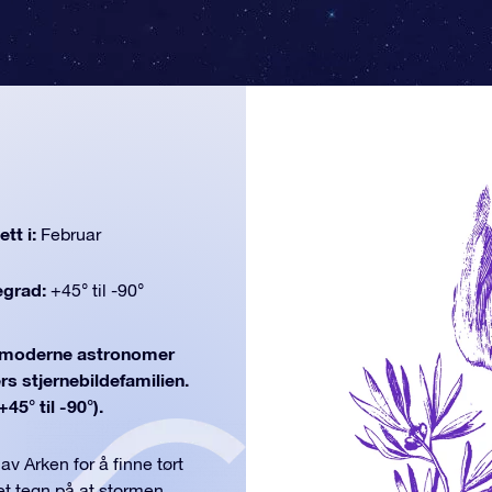
tt i:
Februar
egrad:
+45° til -90°
moderne astronomer
rs stjernebildefamilien.
45° til -90°).
v Arken for å finne tørt
et tegn på at stormen