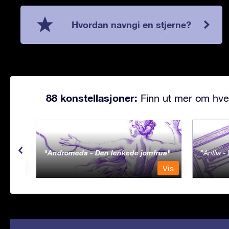
Hvordan navngi en stjerne?
88 konstellasjoner:
Finn ut mer om hve
Andromeda - Den lenkede jomfrua
Antlia 
Vis
Vis