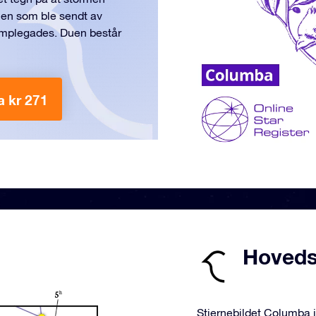
duen som ble sendt av
ymplegades. Duen består
a kr 271
Hoveds
Stjernebildet Columba i