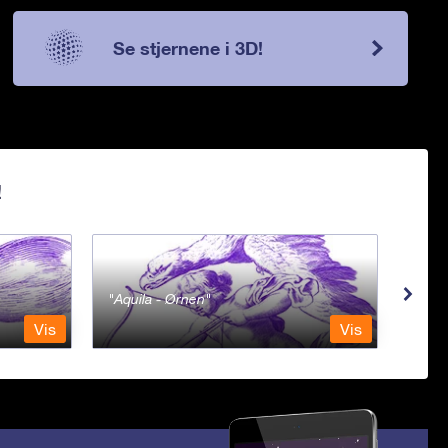
Se stjernene i 3D!
!
Aquila - Ørnen
Aqu
Vis
Vis