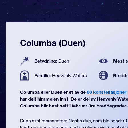
Columba (Duen)
Betydning:
Mest se
Duen
Familie:
Bredd
Heavenly Waters
Columba eller Duen er et av de
88 konstellasjoner
har delt himmelen inn i. De er del av Heavenly Wate
Columba blir best sett i februar (fra breddegrader +
Duen skal representere Noahs due, som ble sendt ut a
land, og som returnerte med en olivenkvist i nebbet, 