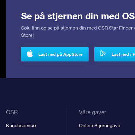
Se på stjernen din med OS
Søk, finn og se på stjernen din med OSR Star Finde
Store
!
Last ned på AppStore
Last ned i 
OSR
Våre gaver
Kundeservice
Online Stjernegave