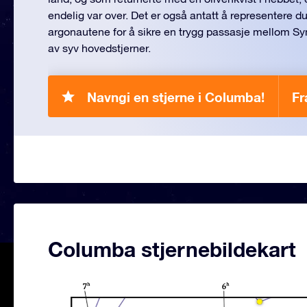
endelig var over. Det er også antatt å representere 
argonautene for å sikre en trygg passasje mellom S
av syv hovedstjerner.
Navngi en stjerne i Columba!
Fr
Columba stjernebildekart