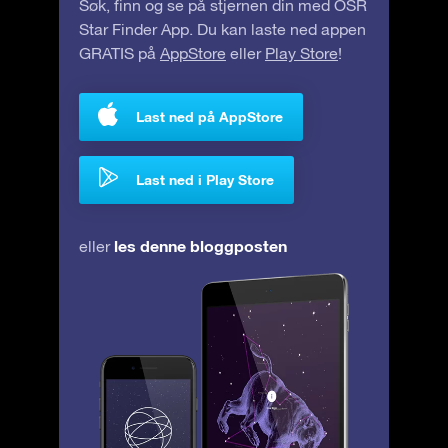
Søk, finn og se på stjernen din med OSR
Star Finder App. Du kan laste ned appen
GRATIS på
AppStore
eller
Play Store
!
Last ned på AppStore
Last ned i Play Store
les denne bloggposten
eller