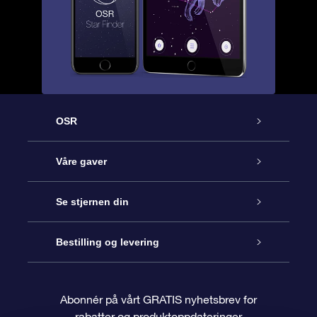
OSR
Kundeservice
Våre gaver
Kontakt oss
Online Stjernegave
Se stjernen din
Bloggen
OSR Gavepakke
Star Register
Bestilling og levering
Ofte stilte spørsmål
Super Star Gift
OSR Star Finder App
Kundeinnlogging
Abonnér på vårt GRATIS nyhetsbrev for
rabatter og produktoppdateringer