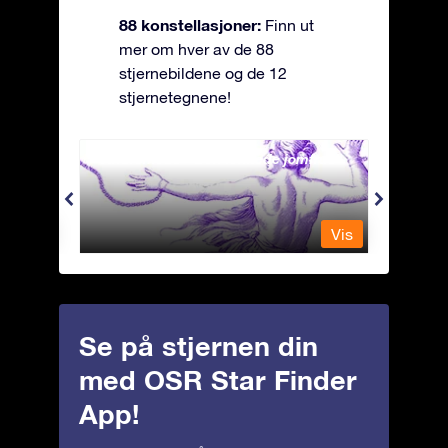
88 konstellasjoner:
Finn ut
mer om hver av de 88
stjernebildene og de 12
stjernetegnene!
Andromeda - Den lenkede jomfrua
Antli
Vis
Vis
Se på stjernen din
med OSR Star Finder
App!