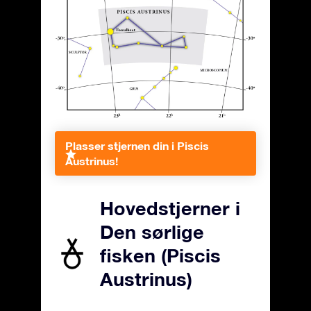
Plasser stjernen din i Piscis
Austrinus!
Hovedstjerner i
Den sørlige
fisken (Piscis
Austrinus)