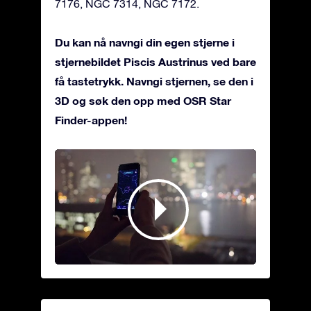
7176, NGC 7314, NGC 7172.
Du kan nå navngi din egen stjerne i
stjernebildet Piscis Austrinus ved bare
få tastetrykk. Navngi stjernen, se den i
3D og søk den opp med OSR Star
Finder-appen!