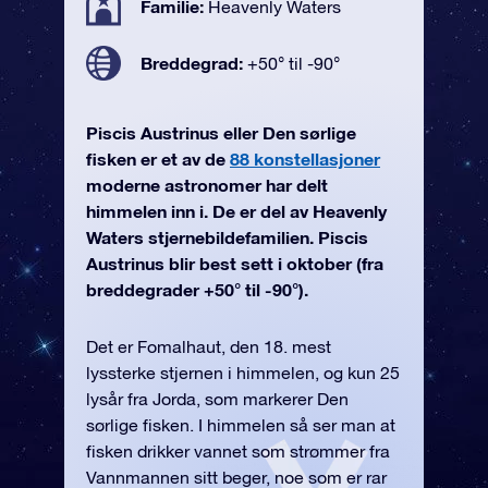
Familie:
Heavenly Waters
Breddegrad:
+50° til -90°
Piscis Austrinus eller Den sørlige
fisken er et av de
88 konstellasjoner
moderne astronomer har delt
himmelen inn i. De er del av Heavenly
Waters stjernebildefamilien. Piscis
Austrinus blir best sett i oktober (fra
breddegrader +50° til -90°).
Det er Fomalhaut, den 18. mest
lyssterke stjernen i himmelen, og kun 25
lysår fra Jorda, som markerer Den
sørlige fisken. I himmelen så ser man at
fisken drikker vannet som strømmer fra
Vannmannen sitt beger, noe som er rar