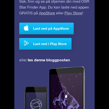
Søk, finn og se på stjernen din med OSR
Star Finder App. Du kan laste ned appen
GRATIS på
AppStore
eller
Play Store
!
Last ned på AppStore
Last ned i Play Store
les denne bloggposten
eller