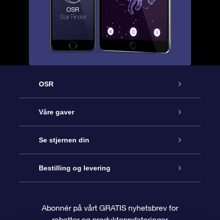
OSR
Kundeservice
Våre gaver
Kontakt oss
Online Stjernegave
Se stjernen din
Bloggen
OSR Gavepakke
Star Register
Bestilling og levering
Ofte stilte spørsmål
Super Star Gift
OSR Star Finder App
Kundeinnlogging
Abonnér på vårt GRATIS nyhetsbrev for
rabatter og produktoppdateringer