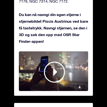
7176, NGC 7314, NGC 7172.
Du kan nå navngi din egen stjerne i
stjernebildet Piscis Austrinus ved bare
få tastetrykk. Navngi stjernen, se den i
3D og søk den opp med OSR Star
Finder-appen!