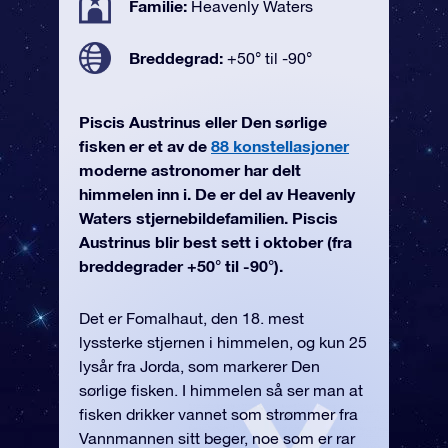
Familie:
Heavenly Waters
Breddegrad:
+50° til -90°
Piscis Austrinus eller Den sørlige
fisken er et av de
88 konstellasjoner
moderne astronomer har delt
himmelen inn i. De er del av Heavenly
Waters stjernebildefamilien. Piscis
Austrinus blir best sett i oktober (fra
breddegrader +50° til -90°).
Det er Fomalhaut, den 18. mest
lyssterke stjernen i himmelen, og kun 25
lysår fra Jorda, som markerer Den
sørlige fisken. I himmelen så ser man at
fisken drikker vannet som strømmer fra
Vannmannen sitt beger, noe som er rar