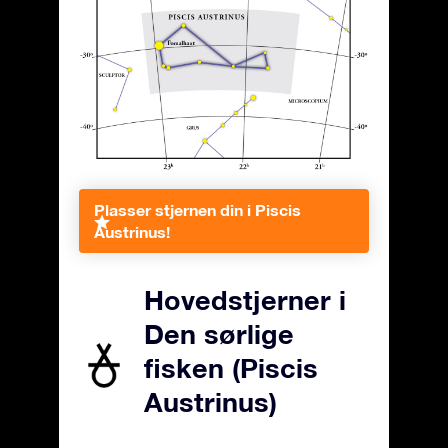
Plasser stjernen din i Piscis
Austrinus!
Hovedstjerner i
Den sørlige
fisken (Piscis
Austrinus)