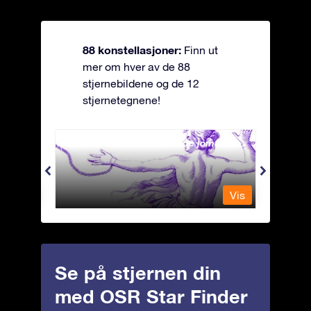
88 konstellasjoner:
Finn ut
mer om hver av de 88
stjernebildene og de 12
stjernetegnene!
Andromeda - Den lenkede jomfrua
Antli
Vis
Vis
Se på stjernen din
med OSR Star Finder