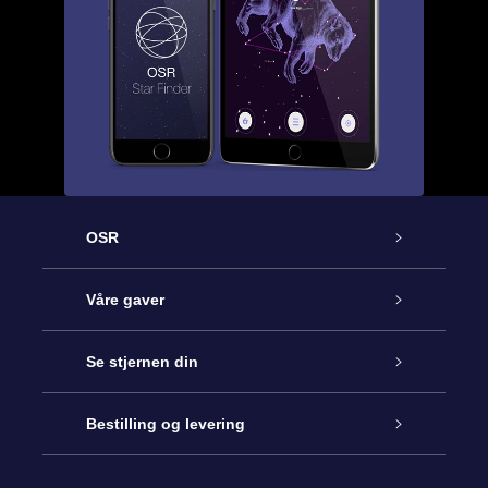
OSR
Kundeservice
Våre gaver
Kontakt oss
Online Stjernegave
Se stjernen din
Bloggen
OSR Gavepakke
Star Register
Bestilling og levering
Ofte stilte spørsmål
Super Star Gift
OSR Star Finder App
Kundeinnlogging