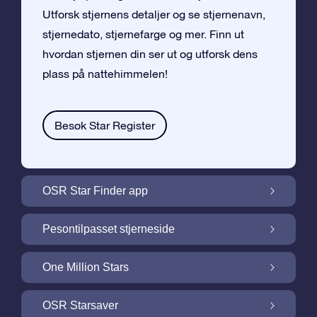
Utforsk stjernens detaljer og se stjernenavn,
stjernedato, stjernefarge og mer. Finn ut
hvordan stjernen din ser ut og utforsk dens
plass på nattehimmelen!
Besøk Star Register
OSR Star Finder app
Finn stjernen din på nattehimmelen med
Pesontilpasset stjerneside
OSR Star Finder App
Personliggjør Stjernegaven din med en
One Million Stars
gratis Stjerneside
One Million Stars: Utforsk vårt galaktiske
OSR Starsaver