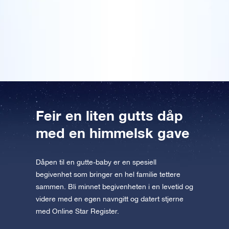
Les mer
tilgjengelig for iOS og Android. Last ned
veldig rørt. Jeg skrev mitt eget dikt på det
Forhåndsvis OSR Starsaver
medfølgende kortet, som gjorde det enda mer
appen nå og fly til stjernene!
spesielt. En vakker gave, og veldig elegant innpakket
også, OSR!
Besøk One Million Stars
Utforsk universet i VR
AppStore (iOS)
Play Butikk (Android)
Feir en liten gutts dåp
med en himmelsk gave
Dåpen til en gutte-baby er en spesiell
begivenhet som bringer en hel familie tettere
sammen. Bli minnet begivenheten i en levetid og
videre med en egen navngitt og datert stjerne
med Online Star Register.