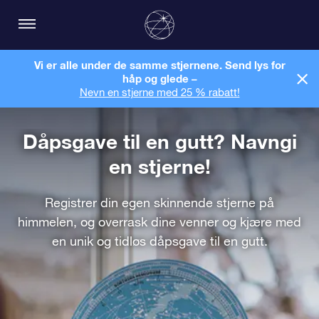
Vi er alle under de samme stjernene. Send lys for
håp og glede –
Nevn en stjerne med 25 % rabatt!
Dåpsgave til en gutt? Navngi
en stjerne!
Registrer din egen skinnende stjerne på
himmelen, og overrask dine venner og kjære med
en unik og tidløs dåpsgave til en gutt.