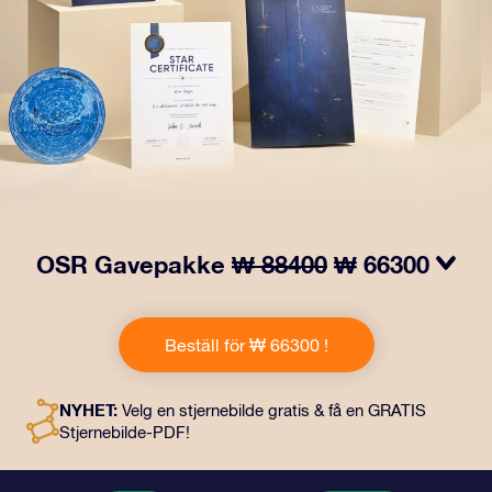
OSR Gavepakke
₩ 88400
₩ 66300
Få øyne til å glitre med vår OSR-gavepakke! Denne
gaven inkluderer en vakker konvolutt og personlige
Beställ för ₩ 66300 !
dokumenter som kan sendes til en adresse etter eget
valg, samt digitale dokumenter og gratis bruk av våre
apper. Det er en magisk måte å gi en evigvarende gave
NYHET:
Velg en stjernebilde gratis & få en GRATIS
til venner og kjære på.
Stjernebilde-PDF!