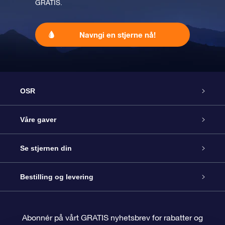
GRATIS.
Navngi en stjerne nå!
OSR
Kundeservice
Våre gaver
Kontakt oss
Online Stjernegave
Se stjernen din
Bloggen
OSR Gavepakke
Star Register
Bestilling og levering
Ofte stilte spørsmål
Super Star Gift
OSR Star Finder App
Kundeinnlogging
Abonnér på vårt GRATIS nyhetsbrev for rabatter og