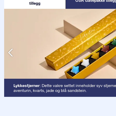
OSR Gavepakke tilleg
tillegg
n
Lykkestjerner
: Dette vakre settet inneholder syv stjern
aventurin, kvarts, jade og blå sandstein.