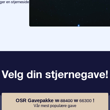
ger en stjerneside
Velg din stjernegave!
OSR Gavepakke
!
₩ 88400
₩ 66300
Vår mest populære gave