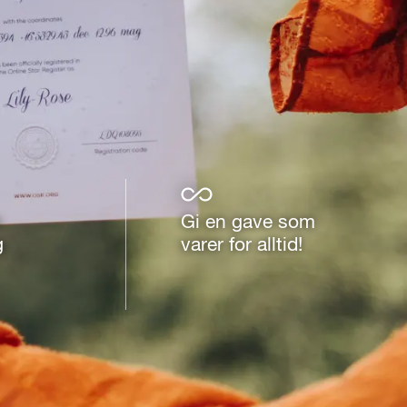
n
Gi en gave som
g
varer for alltid!