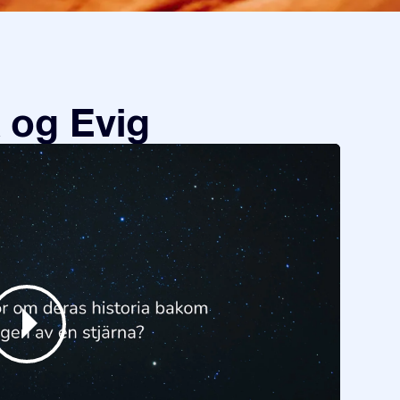
 og Evig