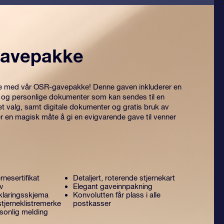
avepakke
itre med vår OSR-gavepakke! Denne gaven inkluderer en
 og personlige dokumenter som kan sendes til en
et valg, samt digitale dokumenter og gratis bruk av
er en magisk måte å gi en evigvarende gave til venner
rnesertifikat
Detaljert, roterende stjernekart
ev
Elegant gaveinnpakning
laringsskjema
Konvolutten får plass i alle
tjerneklistremerke
postkasser
sonlig melding