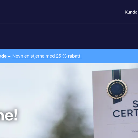
Kunde
ede –
Nevn en stjerne med 25 % rabatt!
ne!