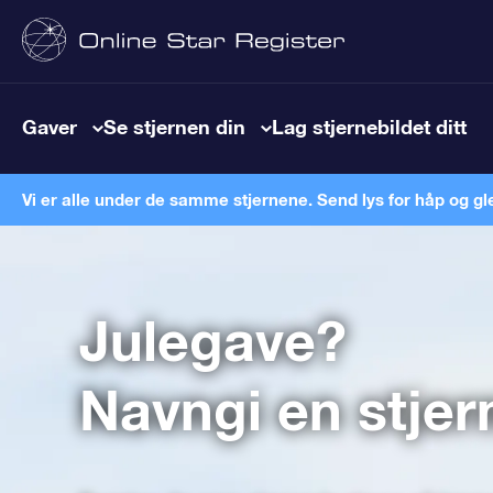
Gaver
Se stjernen din
Lag stjernebildet ditt
Vi er alle under de samme stjernene. Send lys for håp og gl
Julegave?
Navngi en stjer