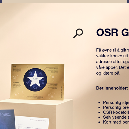
OSR G
Få øyne til å gl
vakker konvolutt
adresse etter eg
våre apper. Det 
og kjære på.
Det inneholder:
Personlig stje
Personlig br
OSR kodefork
Selvlysende s
Kort med per