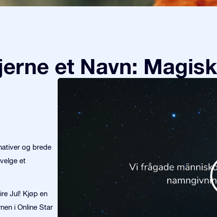
tjerne et Navn: Magisk
nativer og brede
velge et
ire Jul! Kjøp en
nen i Online Star