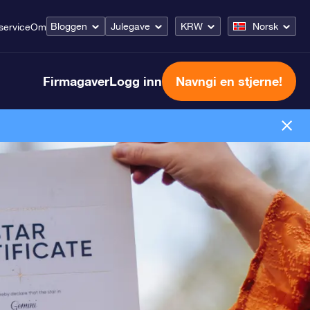
Bloggen
Julegave
KRW
Norsk
service
Om
Firmagaver
Logg inn
Navngi en stjerne!