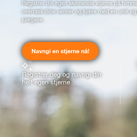
Registrer din egen skinnende stjerne på himm
overrask dine venner og kjære med en unik og 
julegave.
Navngi en stjerne nå!
Registrer deg og navngi din
helt egen stjerne