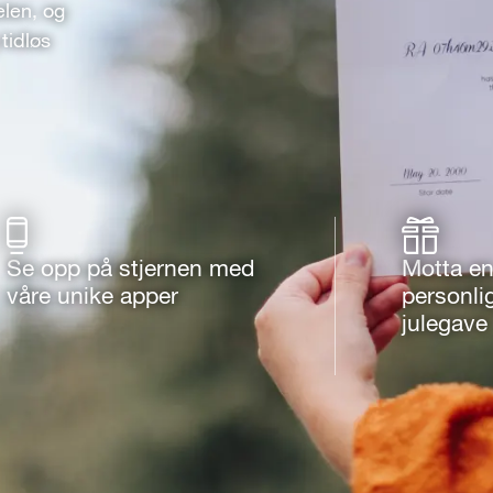
elen, og
tidløs
Se opp på stjernen med
Motta e
våre unike apper
personli
julegave