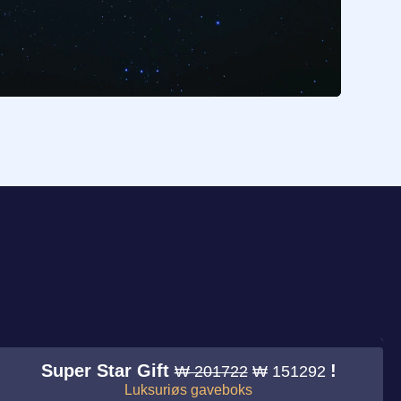
Super Star Gift
!
₩ 201722
₩ 151292
Luksuriøs gaveboks