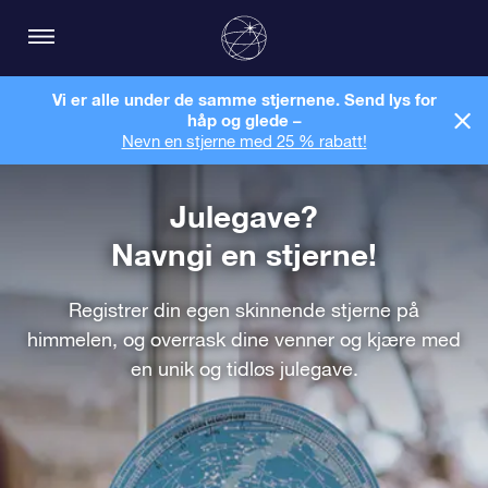
Vi er alle under de samme stjernene. Send lys for
håp og glede –
Nevn en stjerne med 25 % rabatt!
Julegave?
Navngi en stjerne!
Registrer din egen skinnende stjerne på
himmelen, og overrask dine venner og kjære med
en unik og tidløs julegave.