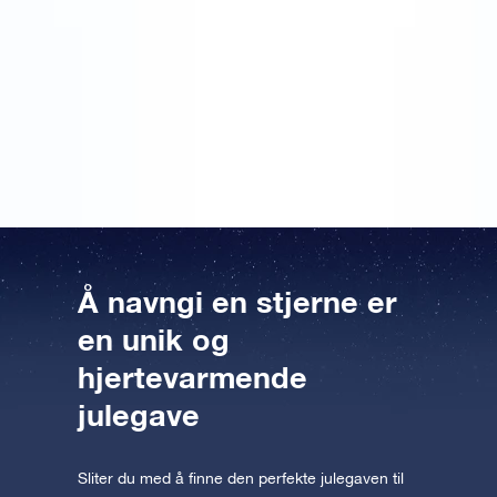
helt spesielt. På dette nettstedet kan du ikke bare gi
navn til koordinatene, men du kan også skrive en
personlig tekst. Jeg kastet meg over muligheten! To
dager før jul fikk jeg den vakkert innpakkede gaven i
posten. Den så ordentlig fin ut under juletreet. Niesen
min har nå et nydelig ”æresdiplom” på himmelen.
Hun var veldig fornøyd med denne julegaven!
Å navngi en stjerne er
en unik og
hjertevarmende
julegave
Sliter du med å finne den perfekte julegaven til