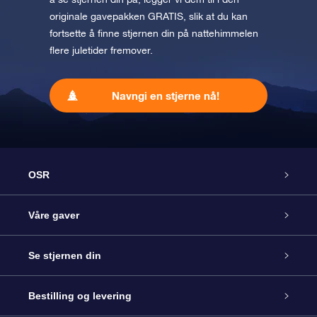
originale gavepakken GRATIS, slik at du kan
fortsette å finne stjernen din på nattehimmelen
flere juletider fremover.
Navngi en stjerne nå!
OSR
Kundeservice
Våre gaver
Kontakt oss
Online Stjernegave
Se stjernen din
Bloggen
OSR Gavepakke
Star Register
Bestilling og levering