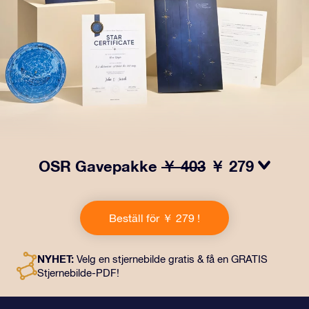
OSR Gavepakke
￥ 403
￥ 279
Få øyne til å glitre med vår OSR-gavepakke! Denne
gaven inkluderer en vakker konvolutt og personlige
Beställ för ￥ 279 !
dokumenter som kan sendes til en adresse etter eget
valg, samt digitale dokumenter og gratis bruk av våre
apper. Det er en magisk måte å gi en evigvarende gave
NYHET:
Velg en stjernebilde gratis & få en GRATIS
til venner og kjære på.
Stjernebilde-PDF!