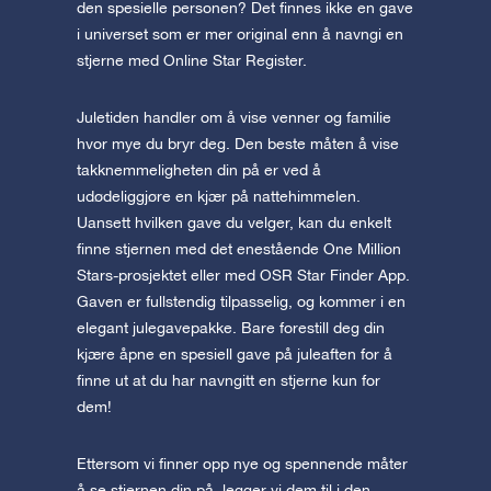
den spesielle personen? Det finnes ikke en gave
i universet som er mer original enn å navngi en
stjerne med Online Star Register.
Juletiden handler om å vise venner og familie
hvor mye du bryr deg. Den beste måten å vise
takknemmeligheten din på er ved å
udødeliggjøre en kjær på nattehimmelen.
Uansett hvilken gave du velger, kan du enkelt
finne stjernen med det enestående One Million
Stars-prosjektet eller med OSR Star Finder App.
Gaven er fullstendig tilpasselig, og kommer i en
elegant julegavepakke. Bare forestill deg din
kjære åpne en spesiell gave på juleaften for å
finne ut at du har navngitt en stjerne kun for
dem!
Ettersom vi finner opp nye og spennende måter
å se stjernen din på, legger vi dem til i den