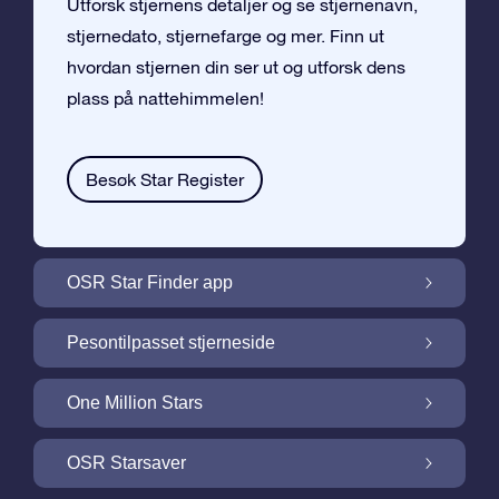
Utforsk stjernens detaljer og se stjernenavn,
stjernedato, stjernefarge og mer. Finn ut
hvordan stjernen din ser ut og utforsk dens
plass på nattehimmelen!
Besøk Star Register
OSR Star Finder app
Finn stjernen din på nattehimmelen med
Pesontilpasset stjerneside
OSR Star Finder App
Personliggjør Stjernegaven din med en
One Million Stars
gratis Stjerneside
One Million Stars: Utforsk vårt galaktiske
OSR Starsaver
nabolag