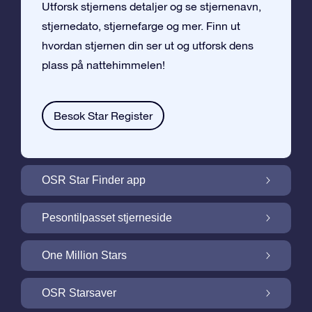
Utforsk stjernens detaljer og se stjernenavn,
stjernedato, stjernefarge og mer. Finn ut
hvordan stjernen din ser ut og utforsk dens
plass på nattehimmelen!
Besøk Star Register
OSR Star Finder app
Finn stjernen din på nattehimmelen med
Pesontilpasset stjerneside
OSR Star Finder App
Personliggjør Stjernegaven din med en
One Million Stars
gratis Stjerneside
One Million Stars: Utforsk vårt galaktiske
OSR Starsaver
nabolag