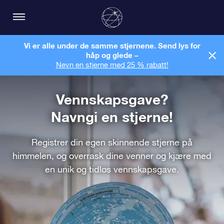
Vi er alle under de samme stjernene. Send lys for
håp og glede –
Nevn en stjerne med 25 % rabatt!
Vennskapsgave?
Navngi en stjerne!
Registrer din egen skinnende stjerne på
himmelen, og overrask dine venner og kjære med
en unik og tidløs vennskapsgave.