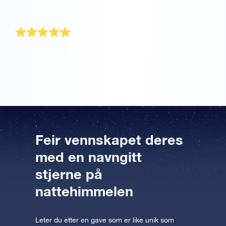
gaven! Nå kan vennskapet vårt skinne for hele verden
å se.
Fantastisk gave
OSR-gavepakken ble sendt veldig raskt! Det ble en
fantastisk gave til min beste venn.
Feir vennskapet deres
med en navngitt
stjerne på
nattehimmelen
Leter du etter en gave som er like unik som