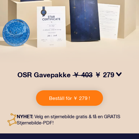
OSR Gavepakke
￥ 403
￥ 279
Få øyne til å glitre med vår OSR-gavepakke! Denne
gaven inkluderer en vakker konvolutt og personlige
Beställ för ￥ 279 !
dokumenter som kan sendes til en adresse etter eget
valg, samt digitale dokumenter og gratis bruk av våre
apper. Det er en magisk måte å gi en evigvarende gave
NYHET:
Velg en stjernebilde gratis & få en GRATIS
til venner og kjære på.
Stjernebilde-PDF!