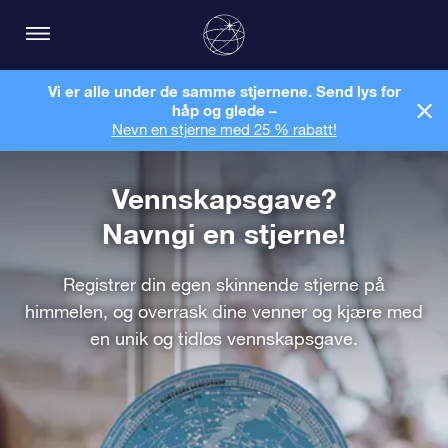
Vi er alle under de samme stjernene. Send lys for
håp og glede –
Nevn en stjerne med 25 % rabatt!
Vennskapsgave?
Navngi en stjerne!
Registrer din egen skinnende stjerne på
himmelen, og overrask dine venner og kjære med
en unik og tidløs vennskapsgave.