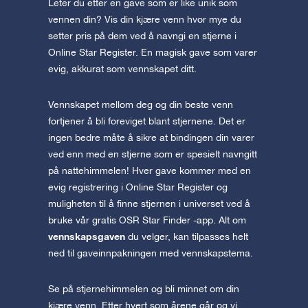
Leter du etter en gave som er like unik som
vennen din? Vis din kjære venn hvor mye du
setter pris på dem ved å navngi en stjerne i
Online Star Register. En magisk gave som varer
evig, akkurat som vennskapet ditt.
Vennskapet mellom deg og din beste venn
fortjener å bli foreviget blant stjernene. Det er
ingen bedre måte å sikre at bindingen din varer
ved enn med en stjerne som er spesielt navngitt
på nattehimmelen! Hver gave kommer med en
evig registrering i Online Star Register og
muligheten til å finne stjernen i universet ved å
bruke vår gratis OSR Star Finder -app. Alt om
vennskapsgaven
du velger, kan tilpasses helt
ned til gaveinnpakningen med vennskapstema.
Se på stjernehimmelen og bli minnet om din
kjære venn. Etter hvert som årene går og vi