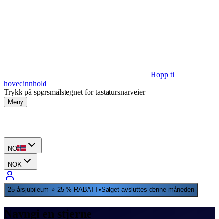
Hopp til
hovedinnhold
Trykk på spørsmålstegnet for tastatursnarveier
Meny
NO
NOK
25-årsjubileum ⭐ 25 % RABATT
•
Salget avsluttes denne måneden
Navngi en stjerne