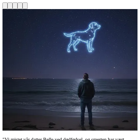
"Vi mistet vår datter Belle ved dødfødsel, og smerten har vært