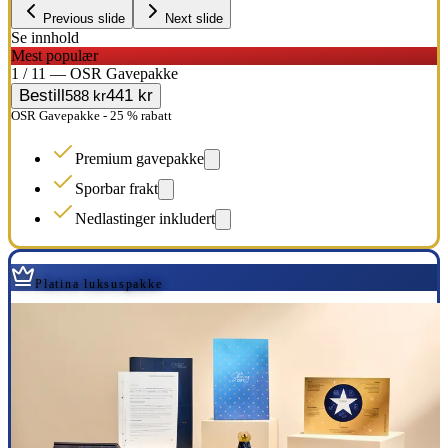
Previous slide
Next slide
Se innhold
Mest populær
1 / 11 — OSR Gavepakke
Bestill
441 kr
588 kr
OSR Gavepakke - 25 % rabatt
Premium gavepakke
Sporbar frakt
Nedlastinger inkludert
Platina luksuspakke