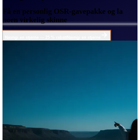
Få en personlig OSR-gavepakke og la
noen virkelig skinne
Navngi en stjerne — 25 % rabatt
Navngi en stjerne