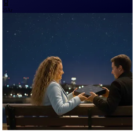
25
År