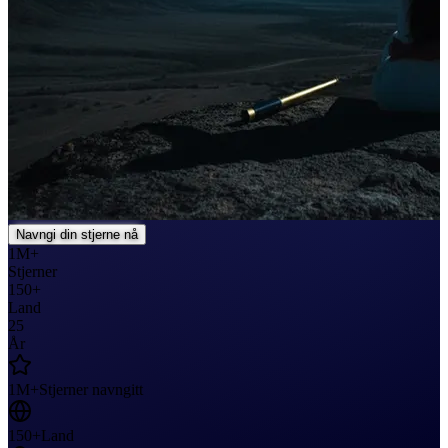
Navngi din stjerne nå
1M+
Stjerner
150+
Land
25
År
1M+
Stjerner navngitt
150+
Land