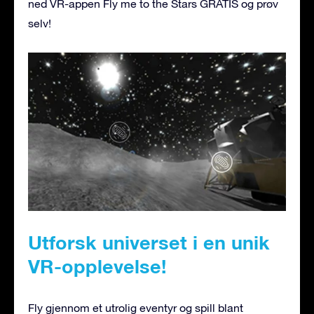
ned VR-appen Fly me to the Stars GRATIS og prøv
selv!
Utforsk universet i en unik
VR-opplevelse!
Fly gjennom et utrolig eventyr og spill blant