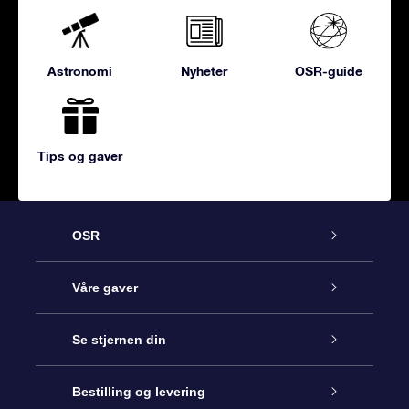
Astronomi
Nyheter
OSR-guide
Tips og gaver
OSR
Kundeservice
Våre gaver
Kontakt oss
Online Stjernegave
Se stjernen din
Bloggen
OSR Gavepakke
Star Register
Bestilling og levering