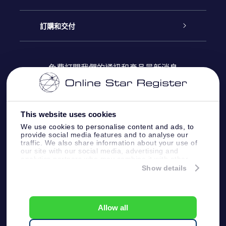
博客
OSR禮物包
星星注册
訂購和交付
OSR Star Finder App
常見問題解答
Super Star 禮物
客戶登錄
免費訂閱我們的通訊和產品最新消息
個性化的Star Page
評論
OSR 禮物卡
付款資訊
One Million Stars
This website uses cookies
公司禮品
配送信息
We use cookies to personalise content and ads, to
provide social media features and to analyse our
OSR Starsaver
traffic. We also share information about your use of
退貨政策
our site with our social media, advertising and
analytics partners who may combine it with other
information that you’ve provided to them or that
Show details
帶我飛向星星 VR 應用程序
they’ve collected from your use of their services.
個星座
Online Star Register BV
- Laan van de Maagd
83, 7324 BT Apeldoorn, The Netherlands
Allow all
客戶服務:
help@osr.org
KVK: 60333553, VAT: NL 8538.62.722B01