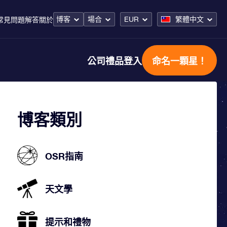
博客
場合
EUR
繁體中文
常見問題解答
關於
公司禮品
登入
命名一顆星！
博客類別
OSR指南
天文學
提示和禮物