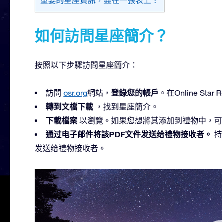
如何訪問星座簡介？
按照以下步驟訪問星座簡介：
登錄您的帳戶
訪問
osr.org
網站，
。在Online St
轉到文檔下載
，找到星座簡介。
下載檔案
以瀏覽。如果您想將其添加到禮物中，可
通过电子邮件将該PDF文件发送给禮物接收者。
持
发送给禮物接收者。
視
訊
播
放