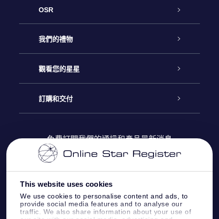
OSR
客戶服務
我們的禮物
聯繫我們
Online Star禮物
觀看您的星星
博客
OSR禮物包
星星注册
訂購和交付
OSR Star Finder App
常見問題解答
Super Star 禮物
客戶登錄
免費訂閱我們的通訊和產品最新消息
個性化的Star Page
評論
OSR 禮物卡
付款資訊
One Million Stars
This website uses cookies
公司禮品
配送信息
We use cookies to personalise content and ads, to
provide social media features and to analyse our
OSR Starsaver
traffic. We also share information about your use of
退貨政策