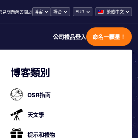
博客
場合
EUR
繁體中文
常見問題解答
關於
公司禮品
登入
命名一顆星！
博客類別
OSR指南
天文學
提示和禮物