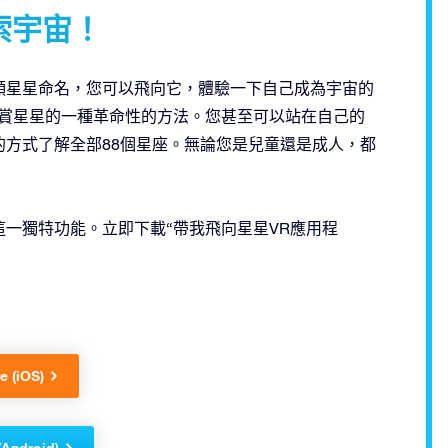
索宇宙！
顆星星命名，您可以飛向它，體驗一下自己成為宇宙的
是觀賞星星的一種革命性的方法。您甚至可以站在自己的
方式了解全部88個星座。無論您是兒童還是成人，都
為您提供這一獨特功能。立即下載“帶我飛向星星VR應用程
e (iOS)
(Android)