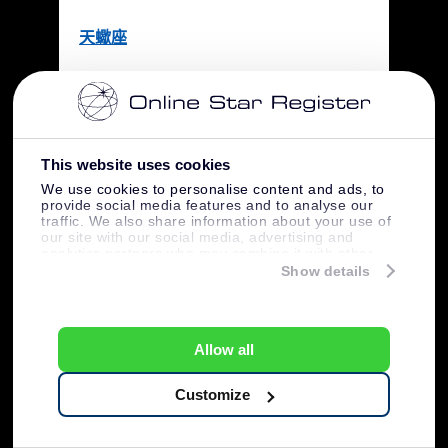
天蠍座
出生日期：10月24日—11月22日
符号：蠍尾
性格特点：善變、頑固、意志堅強、不畏
This website uses cookies
挫折
We use cookies to personalise content and ads, to
provide social media features and to analyse our
traffic. We also share information about your use of
人马座
our site with our social media, advertising and
analytics partners who may combine it with other
information that you’ve provided to them or that
Show details
they’ve collected from your use of their services.
出生日期：11月23日~12月21日
符号：弓箭手
性格特点：冷靜、酷愛運動、樂觀
Allow all
Customize
摩羯座