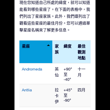
現在您知道自己所處的緯度，就可以知道
能看到哪些星座了。在下面的表格中，我
們列出了星座家族。此外，我們還列出了
觀看這些星座的最佳月份。您可以通過單
擊星座名稱來了解更多信息。
星座
家
緯度
最佳
族
觀測
地點
Andromeda
英
+90°
十一
至
仙
月
-40°
Antlia
拉
+45°
四月
至
卡
-90°
伊