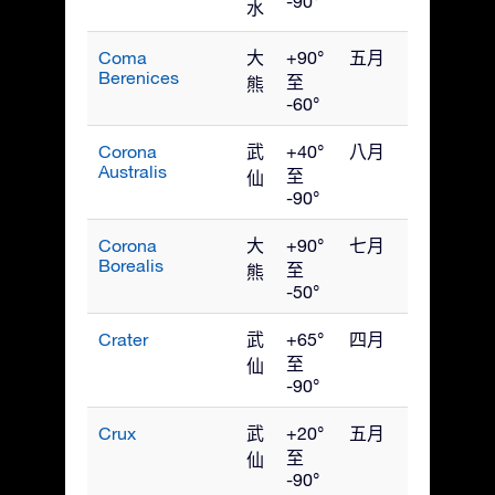
-90°
水
Coma
大
+90°
五月
Berenices
至
熊
-60°
Corona
武
+40°
八月
Australis
至
仙
-90°
Corona
大
+90°
七月
Borealis
至
熊
-50°
Crater
武
+65°
四月
至
仙
-90°
Crux
武
+20°
五月
至
仙
-90°