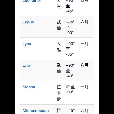
Leo Minor
大
+90°
四月
至
熊
-45°
Lupus
武
+35°
六月
至
仙
-90°
Lynx
大
+90°
三月
至
熊
-35°
Lyra
武
+90°
八月
至
仙
-40°
Mensa
拉
0° 至
一月
-90°
卡
伊
Microscopium
拉
+45°
九月