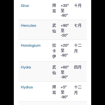
Grus
拜
+35°
十月
至
耳
-90°
Hercules
武
+90°
七月
至
仙
-50°
Horologium
拉
+20°
十二
至
卡
月
-90°
伊
Hydra
武
+60°
四月
至
仙
-90°
Hydrus
拜
+5°
十二
至
耳
月
-90°