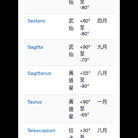
至
仙
-80°
Sextans
武
+80°
四月
至
仙
-80°
Sagitta
武
+90°
九月
至
仙
-70°
Sagittarius
黃
+55°
八月
至
道
-90°
星
Taurus
黃
+90°
一月
至
道
-65°
星
Telescopium
拉
+30°
八月
至
卡