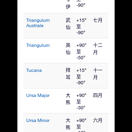
-90°
伊
Triangulum
武
+15°
七月
Australe
至
仙
-90°
Triangulum
英
+90°
十二
至
仙
月
-50°
Tucana
拜
+15°
十一
至
耳
月
-90°
Ursa Major
大
+90°
四月
至
熊
-30°
Ursa Minor
大
+90°
六月
至
熊