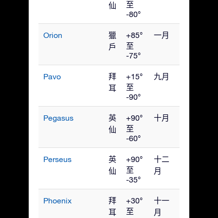
至
仙
-80°
Orion
獵
+85°
一月
至
戶
-75°
Pavo
拜
+15°
九月
至
耳
-90°
Pegasus
英
+90°
十月
至
仙
-60°
Perseus
英
+90°
十二
至
仙
月
-35°
Phoenix
拜
+30°
十一
至
耳
月