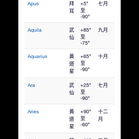
Apus
拜
+5°
七月
至
耳
-90°
Aquila
武
+85°
九月
至
仙
-75°
Aquarius
黃
+65°
十月
至
道
-90°
星
Ara
武
+25°
七月
至
仙
-90°
Aries
黃
+90°
十二
至
道
月
-60°
星