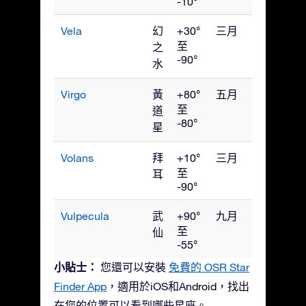
-10°
Vela
幻
+30°
三月
至
之
-90°
水
Virgo
黃
+80°
五月
至
道
-80°
星
Volans
拜
+10°
三月
至
耳
-90°
Vulpecula
武
+90°
九月
至
仙
-55°
小貼士：
您還可以安裝
免費的 OSR Star
Finder App
，適用於iOS和Android，找出
在您的位置可以看到哪些星座。