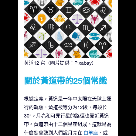
黄道12 宫（圖片提供：Pixabay）
關於黃道帶的25個常識
根據定義，黃道是一年中太陽在天球上運
行的軌跡，黃道被等分为12段，每段长
30°。月亮和可見行星的路徑也靠近黃道
帶。黃道帶由十二個星座組成。這就是為
什麼您會聽到人們說月亮在
白羊座
、或