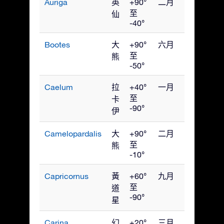
Auriga
英
+90°
二月
至
仙
-40°
Bootes
大
+90°
六月
至
熊
-50°
Caelum
拉
+40°
一月
至
卡
-90°
伊
Camelopardalis
大
+90°
二月
至
熊
-10°
Capricornus
黃
+60°
九月
至
道
-90°
星
Carina
幻
+20°
三月