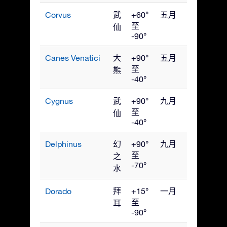
Corvus
武
+60°
五月
至
仙
-90°
Canes Venatici
大
+90°
五月
至
熊
-40°
Cygnus
武
+90°
九月
至
仙
-40°
Delphinus
幻
+90°
九月
至
之
-70°
水
Dorado
拜
+15°
一月
至
耳
-90°