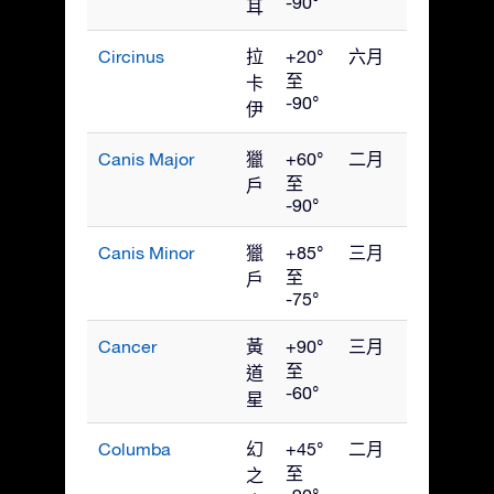
-90°
耳
Circinus
拉
+20°
六月
至
卡
-90°
伊
Canis Major
獵
+60°
二月
至
戶
-90°
Canis Minor
獵
+85°
三月
至
戶
-75°
Cancer
黃
+90°
三月
至
道
-60°
星
Columba
幻
+45°
二月
至
之