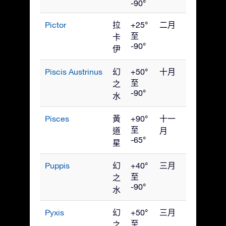
-90°
Pictor
拉
+25°
二月
至
卡
-90°
伊
Piscis Austrinus
幻
+50°
十月
至
之
-90°
水
Pisces
黃
+90°
十一
至
道
月
-65°
星
Puppis
幻
+40°
三月
至
之
-90°
水
Pyxis
幻
+50°
三月
至
之