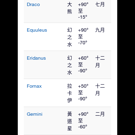
Draco
大
+90°
七月
至
熊
-15°
Equuleus
幻
+90°
九月
至
之
-70°
水
Eridanus
幻
+60°
十二
至
之
月
-90°
水
Fornax
拉
+50°
十二
至
卡
月
-90°
伊
Gemini
黃
+90°
二月
至
道
-60°
星