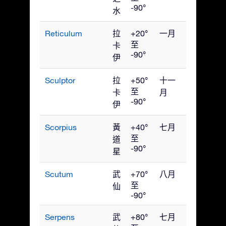
-90°
水
Reticulum
拉
+20°
一月
至
卡
-90°
伊
Sculptor
拉
+50°
十一
至
卡
月
-90°
伊
Scorpius
黃
+40°
七月
至
道
-90°
星
Scutum
武
+70°
八月
至
仙
-90°
Serpens
武
+80°
七月