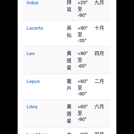
Indus
拜
+25°
九月
至
耳
-90°
Lacerta
英
+90°
十月
至
仙
-35°
Leo
黃
+90°
四月
至
道
-65°
星
Lepus
獵
+60°
二月
至
戶
-90°
Libra
黃
+65°
六月
至
道
-90°
星