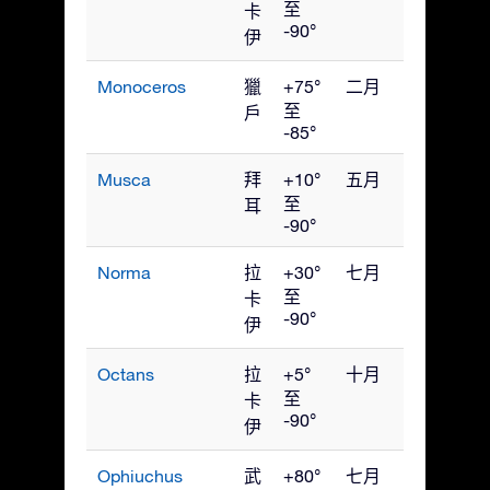
至
卡
-90°
伊
Monoceros
獵
+75°
二月
至
戶
-85°
Musca
拜
+10°
五月
至
耳
-90°
Norma
拉
+30°
七月
至
卡
-90°
伊
Octans
拉
+5°
十月
至
卡
-90°
伊
Ophiuchus
武
+80°
七月