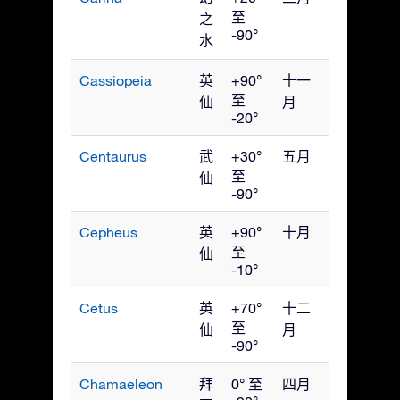
至
之
-90°
水
Cassiopeia
英
+90°
十一
至
仙
月
-20°
Centaurus
武
+30°
五月
至
仙
-90°
Cepheus
英
+90°
十月
至
仙
-10°
Cetus
英
+70°
十二
至
仙
月
-90°
Chamaeleon
拜
0° 至
四月