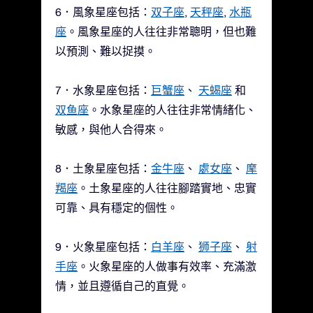
6．風象星座包括：
双子座
,
天秤座
,
水瓶
座
。風象星座的人往往非常聰明，但也難
以預測、難以捉摸。
7．水象星座包括：
巨蟹座
、
天蝎座
和
双鱼座
。水象星座的人往往非常情緒化、
敏感，與他人合得來。
8．土象星座包括：
金牛座
、
處女座
、
摩
羯座
。土象星座的人往往腳踏實地、忠實
可靠、具有穩定的個性。
9．火象星座包括：
白羊座
、
狮子座
、
射
手座
。火象星座的人做事有效率、充滿激
情，並且遵循自己的直覺。