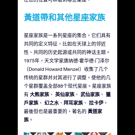
黃道帶和其他星座家族
星座家族是一系列星座的集合，它们具有
共同的定义特征，比如在天球上的邻近
性、共同的历史起源或共同的神话主题。
1975年，天文学家唐纳德·霍华德·门泽尔
（Donald Howard Menzel）收集了几个
传统的星群并对其进行了调整，使他的几
个星群覆盖全部88个现代星座。星座家族
大熊家族
英仙家族
武仙家族
獵
有
、
、
、
戶家族
幻之水
拜耳家族
拉卡伊
、
、
、
，
黃道家
最後但也是最重要的，著名的
族
。