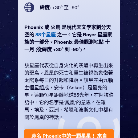
緯度:
+30° 至 -90°
Phoenix 或 火鳥 是現代天文學家劃分天
空的
88个星座
之一。它是 Bayer 星座家
族的一部分。Phoenix 最佳觀測地點 十
一月 (從緯度 +30° 到 -90°)。
該星座代表從自身火化的灰燼中再生出來
的聖鳥。鳳凰的死亡和重生被視為象徵著
太陽系每日的升起和降落。該星座由九顆
主恒星組成，安卡（Ankaa）是最亮的
星。這顆恒星距離地球85光年，在阿拉伯
語中，它的名字是‘鳳凰’的意思。在羅
馬、埃及、亞洲、希臘和波斯文化中都有
關於鳳凰的神話。
命名 Phoenix中的一顆星星！
來自