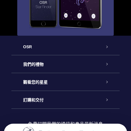
OSR
客戶服務
我們的禮物
聯繫我們
Online Star禮物
觀看您的星星
博客
OSR禮物包
星星注册
訂購和交付
OSR Star Finder App
常見問題解答
Super Star 禮物
客戶登錄
免費訂閱我們的通訊和產品最新消息