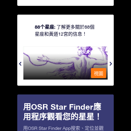
88个星座:
了解更多關於88個
星座和黃道12宮的信息！
Andromeda - 被鐵鍊鎖著的少女
Antli
視圖
視圖
用OSR Star Finder應
用程序觀看您的星星！
用OSR Star Finder App搜索、定位並觀