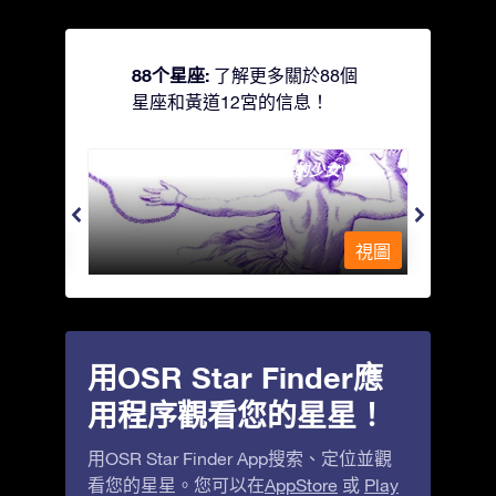
88个星座:
了解更多關於88個
星座和黃道12宮的信息！
Andromeda - 被鐵鍊鎖著的少女
Antli
視圖
視圖
用OSR Star Finder應
用程序觀看您的星星！
用OSR Star Finder App搜索、定位並觀
看您的星星。您可以在
AppStore
或
Play