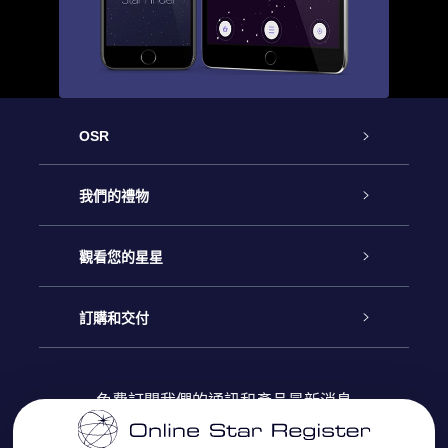
OSR
客戶服務
我們的禮物
聯繫我們
Online Star禮物
觀看您的星星
博客
OSR禮物包
星星注册
訂購和交付
OSR Star Finder App
常見問題解答
Super Star 禮物
客戶登錄
免費訂閱我們的通訊和產品最新消息
個性化的Star Page
評論
OSR 禮物卡
付款資訊