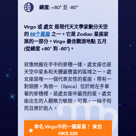
緯度:
+80° 至 -80°
Virgo 或 處女 是現代天文學家劃分天空
的
88个星座
之一。它是 Zodiac 星座家
族的一部分。Virgo 最佳觀測地點 五月
(從緯度 +80° 到 -80°)。
就像她握在手中的麥穗一樣，處女座也是
天空中星系和天體最豐富的區域之一。處
女座是唯一一個代表女性的星座，帶有一
對翅膀。角宿一（Spica）位於她左手拿
著的麥穗裡，是處女座中最亮的星。處女
座出生的人觀察力敏銳、可靠、一絲不苟
而且樂於助人。
命名 Virgo中的一顆星星！
來自
HK$ 226